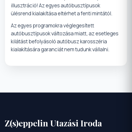
illusztráció! Az egyes autóbusztípusok
ülésrend kialakítása eltérhet a fenti mintától.
Az egyes programokra véglegesített
autóbusztípusok változása miatt, az esetleges
kilátást befolyásoló autóbusz karosszéria
kialakítására garanciát nem tudunk vállalni.
Z(s)eppelin Utazási Iroda