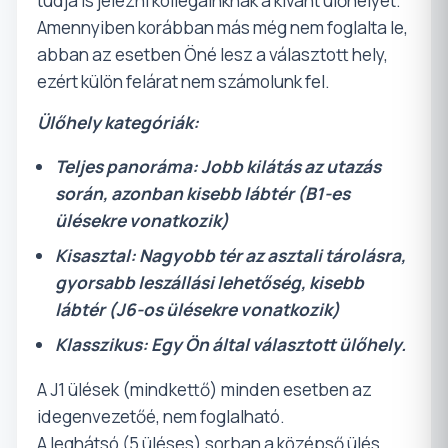
tudja is jelezni kollégáinknak a kívánt ülőhelyét.
Amennyiben korábban más még nem foglalta le,
abban az esetben Öné lesz a választott hely,
ezért külön felárat nem számolunk fel.
Ülőhely kategóriák:
Teljes panoráma: Jobb kilátás az utazás
során, azonban kisebb lábtér (B1-es
ülésekre vonatkozik)
Kisasztal: Nagyobb tér az asztali tárolásra,
gyorsabb leszállási lehetőség, kisebb
lábtér (J6-os ülésekre vonatkozik)
Klasszikus: Egy Ön által választott ülőhely.
A J1 ülések (mindkettő) minden esetben az
idegenvezetőé, nem foglalható.
A leghátsó (5 üléses) sorban a középső ülés