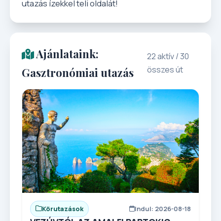
utazás ízekkel teli oldalát!
Ajánlataink:
22 aktív / 30
összes út
Gasztronómiai utazás
Körutazások
Indul: 2026-08-18