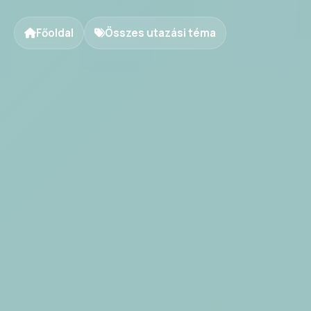
Főoldal
Összes utazási téma