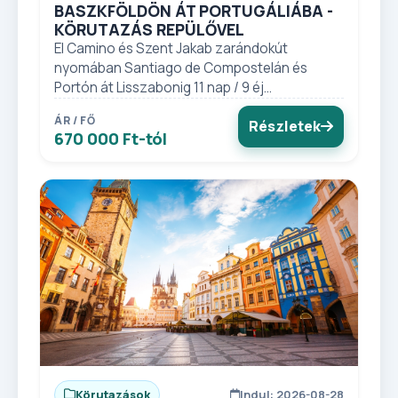
BASZKFÖLDÖN ÁT PORTUGÁLIÁBA -
KÖRUTAZÁS REPÜLŐVEL
El Camino és Szent Jakab zarándokút
nyomában Santiago de Compostelán és
Portón át Lisszabonig 11 nap / 9 éj...
ÁR / FŐ
Részletek
670 000 Ft-tól
Körutazások
Indul: 2026-08-28