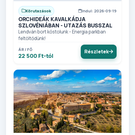
Körutazások
Indul: 2026-09-19
ORCHIDEÁK KAVALKÁDJA
SZLOVÉNIÁBAN - UTAZÁS BUSSZAL
Lendván bort kóstolunk - Energia parkban
feltöltődünk!
ÁR / FŐ
Részletek
22 500 Ft-tól