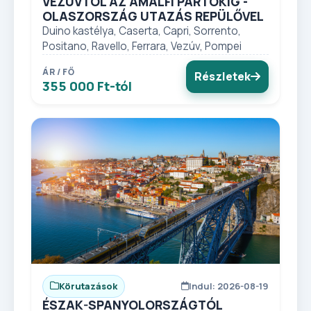
VEZÚVTÓL AZ AMALFI PARTOKIG -
OLASZORSZÁG UTAZÁS REPÜLŐVEL
Duino kastélya, Caserta, Capri, Sorrento,
Positano, Ravello, Ferrara, Vezúv, Pompei
ÁR / FŐ
Részletek
355 000 Ft-tól
Körutazások
Indul: 2026-08-19
ÉSZAK-SPANYOLORSZÁGTÓL