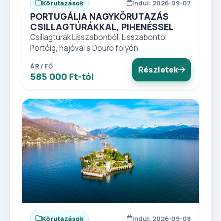
Körutazások
Indul: 2026-09-07
PORTUGÁLIA NAGYKÖRUTAZÁS
CSILLAGTÚRÁKKAL, PIHENÉSSEL
Csillagtúrák Lisszabonból, Lisszabontól
Portóig, hajóval a Douro folyón
ÁR / FŐ
Részletek
585 000 Ft-tól
Körutazások
Indul: 2026-09-08