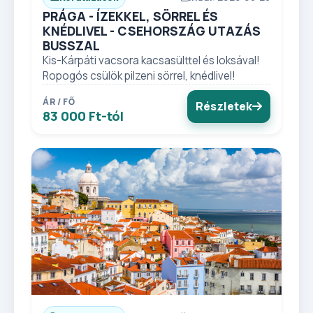
PRÁGA - ÍZEKKEL, SÖRREL ÉS
KNÉDLIVEL - CSEHORSZÁG UTAZÁS
BUSSZAL
Kis-Kárpáti vacsora kacsasülttel és loksával!
Ropogós csülök pilzeni sörrel, knédlivel!
ÁR / FŐ
Részletek
83 000 Ft-tól