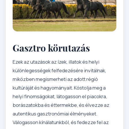
Gasztro körutazás
Ezek az utazások az ízek, illatok és helyi
különlegességek felfedezésére invitálnak,
miközben megismerheti az adott régió
kultúráját és hagyományait. Kóstolja meg a
helyi finomságokat, látogasson el piacokra,
borászatokba és éttermekbe, és élvezze az
autentikus gasztronómiai élményeket.
Válogasson kínálatunkból, és fedezze fel az