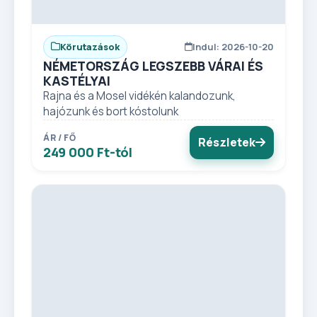
Körutazások
Indul: 2026-10-20
NÉMETORSZÁG LEGSZEBB VÁRAI ÉS
KASTÉLYAI
Rajna és a Mosel vidékén kalandozunk,
hajózunk és bort kóstolunk
ÁR / FŐ
Részletek
249 000 Ft-tól