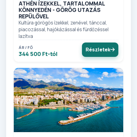
ATHÉN ÍZEKKEL, TARTALOMMAL
KÖNNYEDÉN - GÖRÖG UTAZÁS
REPÜLŐVEL
Kultúra görögös ízekkel, zenével, tánccal,
piacozással, hajókázással és fürdőzéssel
lazítva
ÁR / FŐ
Részletek
344 500 Ft-tól