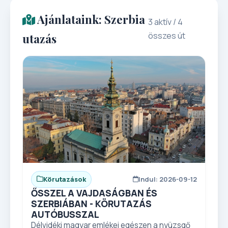
Ajánlataink: Szerbia
3 aktív / 4
összes út
utazás
Körutazások
Indul: 2026-09-12
ŐSSZEL A VAJDASÁGBAN ÉS
SZERBIÁBAN - KÖRUTAZÁS
AUTÓBUSSZAL
Délvidéki magyar emlékei egészen a nyüzsgő