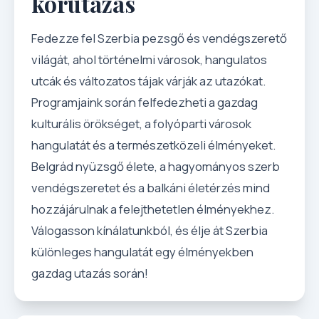
körutazás
Fedezze fel Szerbia pezsgő és vendégszerető
világát, ahol történelmi városok, hangulatos
utcák és változatos tájak várják az utazókat.
Programjaink során felfedezheti a gazdag
kulturális örökséget, a folyóparti városok
hangulatát és a természetközeli élményeket.
Belgrád nyüzsgő élete, a hagyományos szerb
vendégszeretet és a balkáni életérzés mind
hozzájárulnak a felejthetetlen élményekhez.
Válogasson kínálatunkból, és élje át Szerbia
különleges hangulatát egy élményekben
gazdag utazás során!