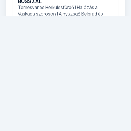
BUSSZAL
Temesvár és Herkulesfürdő | Hajózás a
Vaskapu szoroson | A nyüzsgő Belgrád és
Nándorfehérvár
ÁR / FŐ
Részletek
99 800 Ft-tól
Körutazások
Indul: 2026-12-12
ADVENTI ÉLMÉNYEK BELGRÁDBAN