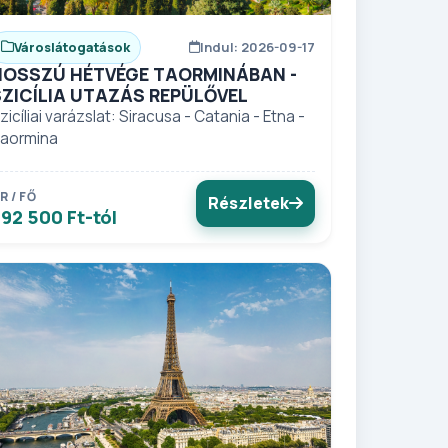
Városlátogatások
Indul: 2026-09-17
HOSSZÚ HÉTVÉGE TAORMINÁBAN -
SZICÍLIA UTAZÁS REPÜLŐVEL
zicíliai varázslat: Siracusa - Catania - Etna -
aormina
R / FŐ
Részletek
92 500 Ft-tól