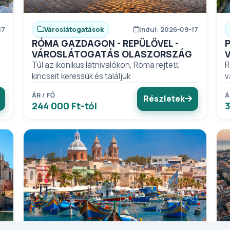
17
Városlátogatások
Indul: 2026-09-17
RÓMA GAZDAGON - REPÜLŐVEL -
VÁROSLÁTOGATÁS OLASZORSZÁG
Túl az ikonikus látnivalókon, Róma rejtett
R
kincseit keressük és találjuk
v
ÁR / FŐ
Á
Részletek
244 000 Ft-tól
3