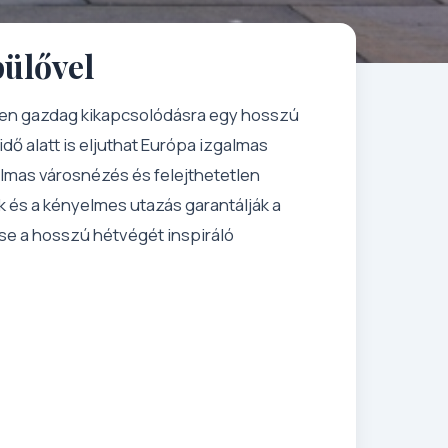
pülővel
en gazdag kikapcsolódásra egy hosszú
dő alatt is eljuthat Európa izgalmas
talmas városnézés és felejthetetlen
 és a kényelmes utazás garantálják a
tse a hosszú hétvégét inspiráló