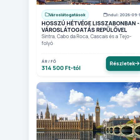
Városlátogatások
Indul: 2026-09-
HOSSZÚ HÉTVÉGE LISSZABONBAN -
VÁROSLÁTOGATÁS REPÜLŐVEL
Sintra, Cabo da Roca, Cascais és a Tejo-
folyó
ÁR / FŐ
Részletek
314 500 Ft-tól