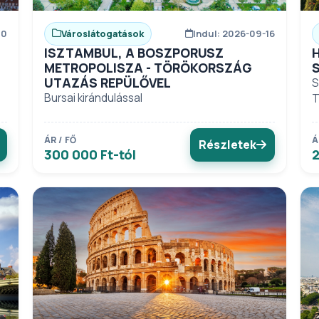
10
Városlátogatások
Indul: 2026-09-16
ISZTAMBUL, A BOSZPORUSZ
METROPOLISZA - TÖRÖKORSZÁG
UTAZÁS REPÜLŐVEL
S
Bursai kirándulással
T
ÁR / FŐ
Á
Részletek
300 000 Ft-tól
2