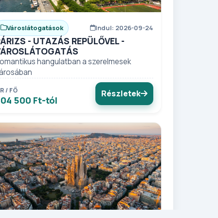
Városlátogatások
Indul: 2026-09-24
PÁRIZS - UTAZÁS REPÜLŐVEL -
VÁROSLÁTOGATÁS
omantikus hangulatban a szerelmesek
árosában
R / FŐ
Részletek
04 500 Ft-tól