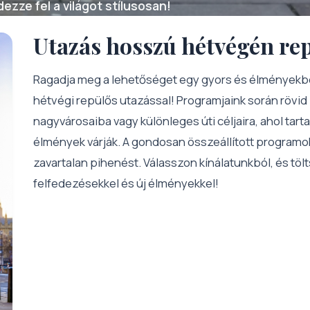
ezze fel a világot stílusosan!
Utazás hosszú hétvégén re
Ragadja meg a lehetőséget egy gyors és élményekb
hétvégi repülős utazással! Programjaink során rövid i
nagyvárosaiba vagy különleges úti céljaira, ahol tar
élmények várják. A gondosan összeállított programok
zavartalan pihenést. Válasszon kínálatunkból, és töl
felfedezésekkel és új élményekkel!