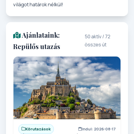
világot határok nélkül!
Ajánlataink:
50 aktív / 72
összes út
Repülős utazás
Körutazások
Indul: 2026-08-17