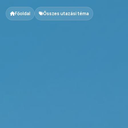
Főoldal
Összes utazási téma