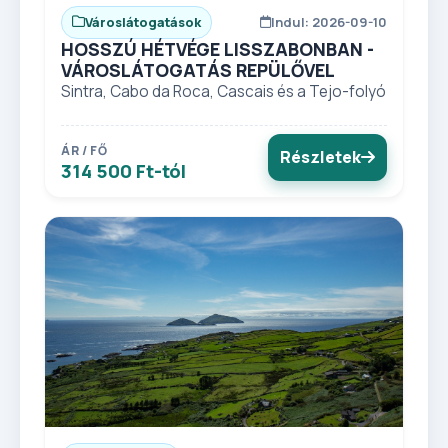
Városlátogatások
Indul: 2026-09-10
HOSSZÚ HÉTVÉGE LISSZABONBAN -
VÁROSLÁTOGATÁS REPÜLŐVEL
Sintra, Cabo da Roca, Cascais és a Tejo-folyó
ÁR / FŐ
Részletek
314 500 Ft-tól