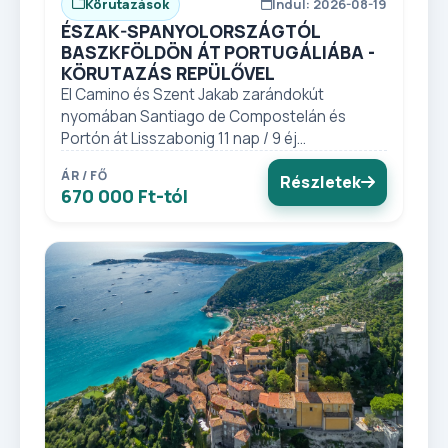
Körutazások
Indul: 2026-08-19
ÉSZAK-SPANYOLORSZÁGTÓL
BASZKFÖLDÖN ÁT PORTUGÁLIÁBA -
KÖRUTAZÁS REPÜLŐVEL
El Camino és Szent Jakab zarándokút
nyomában Santiago de Compostelán és
Portón át Lisszabonig 11 nap / 9 éj...
ÁR / FŐ
Részletek
670 000 Ft-tól