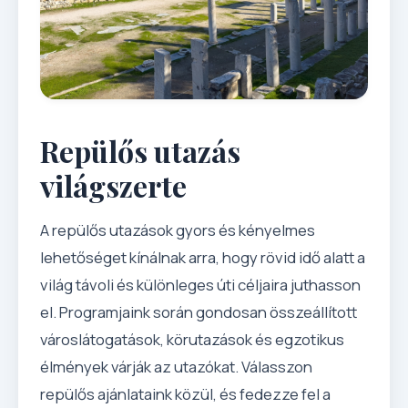
Repülős utazás
világszerte
A repülős utazások gyors és kényelmes
lehetőséget kínálnak arra, hogy rövid idő alatt a
világ távoli és különleges úti céljaira juthasson
el. Programjaink során gondosan összeállított
városlátogatások, körutazások és egzotikus
élmények várják az utazókat. Válasszon
repülős ajánlataink közül, és fedezze fel a