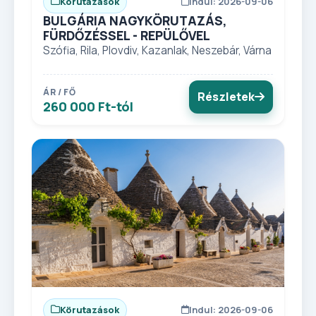
Körutazások
Indul: 2026-09-06
BULGÁRIA NAGYKÖRUTAZÁS,
FÜRDŐZÉSSEL - REPÜLŐVEL
Szófia, Rila, Plovdiv, Kazanlak, Neszebár, Várna
ÁR / FŐ
Részletek
260 000 Ft-tól
Körutazások
Indul: 2026-09-06