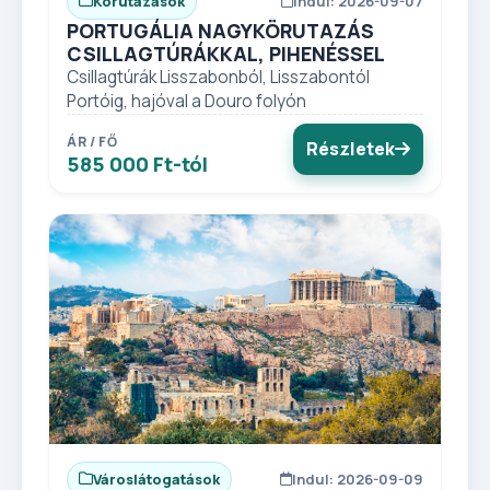
Körutazások
Indul: 2026-09-07
PORTUGÁLIA NAGYKÖRUTAZÁS
CSILLAGTÚRÁKKAL, PIHENÉSSEL
Csillagtúrák Lisszabonból, Lisszabontól
Portóig, hajóval a Douro folyón
ÁR / FŐ
Részletek
585 000 Ft-tól
Városlátogatások
Indul: 2026-09-09