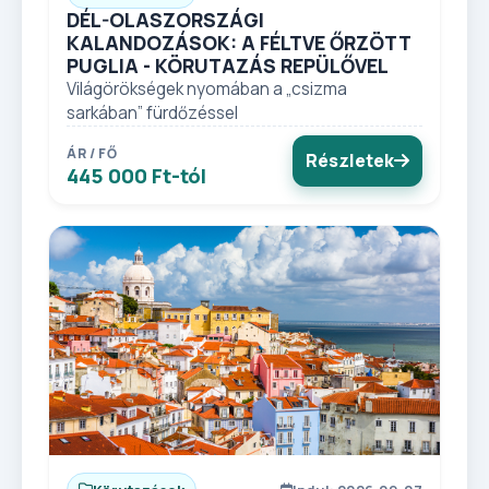
DÉL-OLASZORSZÁGI
KALANDOZÁSOK: A FÉLTVE ŐRZÖTT
PUGLIA - KÖRUTAZÁS REPÜLŐVEL
Világörökségek nyomában a „csizma
sarkában” fürdőzéssel
ÁR / FŐ
Részletek
445 000 Ft-tól