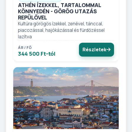
ATHÉN ÍZEKKEL, TARTALOMMAL
KÖNNYEDÉN - GÖRÖG UTAZÁS
REPÜLŐVEL
Kultúra görögös ízekkel, zenével, tánccal,
piacozással, hajókázással és fürdőzéssel
lazítva
ÁR / FŐ
Részletek
344 500 Ft-tól