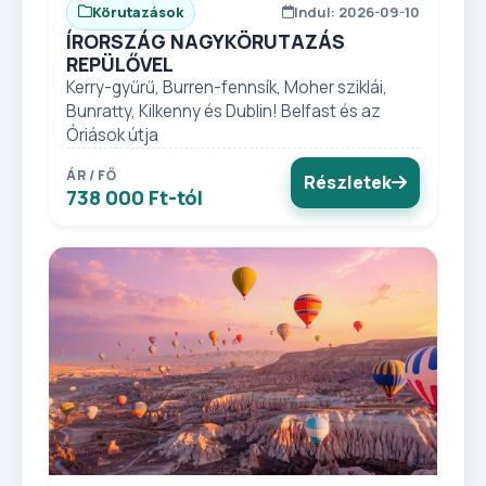
Körutazások
Indul: 2026-09-10
ÍRORSZÁG NAGYKÖRUTAZÁS
REPÜLŐVEL
Kerry-gyűrű, Burren-fennsík, Moher sziklái,
Bunratty, Kilkenny és Dublin! Belfast és az
Óriások útja
ÁR / FŐ
Részletek
738 000 Ft-tól