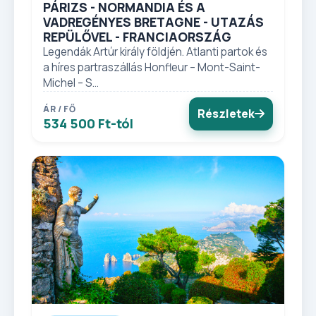
PÁRIZS - NORMANDIA ÉS A
VADREGÉNYES BRETAGNE - UTAZÁS
REPÜLŐVEL - FRANCIAORSZÁG
Legendák Artúr király földjén. Atlanti partok és
a híres partraszállás Honfleur – Mont-Saint-
Michel – S...
ÁR / FŐ
Részletek
534 500 Ft-tól