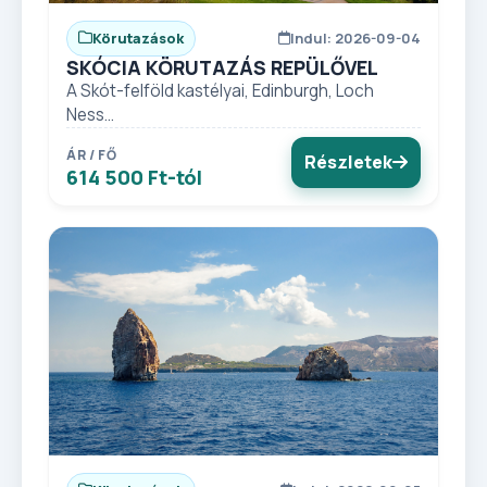
Körutazások
Indul: 2026-09-04
SKÓCIA KÖRUTAZÁS REPÜLŐVEL
A Skót-felföld kastélyai, Edinburgh, Loch
Ness...
ÁR / FŐ
Részletek
614 500 Ft-tól