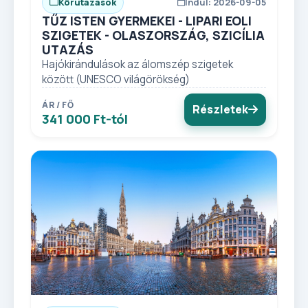
Körutazások
Indul: 2026-09-05
TŰZ ISTEN GYERMEKEI - LIPARI EOLI
SZIGETEK - OLASZORSZÁG, SZICÍLIA
UTAZÁS
Hajókirándulások az álomszép szigetek
között (UNESCO világörökség)
ÁR / FŐ
Részletek
341 000 Ft-tól