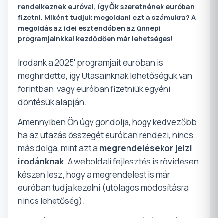
rendelkeznek euróval, így Ők szeretnének euróban
fizetni. Miként tudjuk megoldani ezt a számukra?
A
megoldás az idei esztendőben az ünnepi
programjainkkal kezdődően már lehetséges!
Irodánk a 2025' programjait euróban is
meghirdette, így Utasainknak lehetőségük van
forintban, vagy euróban fizetniük egyéni
döntésük alapján.
Amennyiben Ön úgy gondolja, hogy kedvezőbb
ha az utazás összegét euróban rendezi, nincs
más dolga, mint azt a
megrendelésekor jelzi
irodánknak
. A weboldali fejlesztés is rövidesen
készen lesz, hogy a megrendelést is már
euróban tudja kezelni (utólagos módosításra
nincs lehetőség).