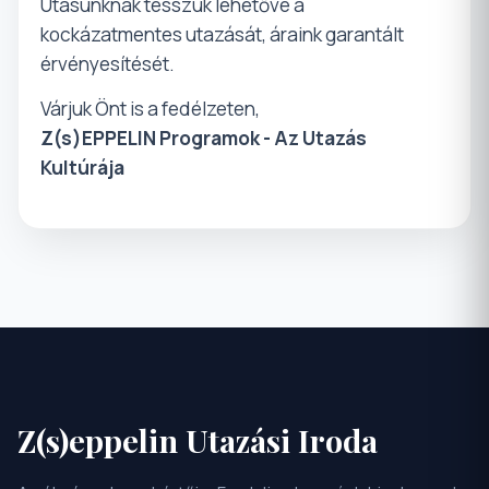
Utasunknak tesszük lehetővé a
kockázatmentes utazását, áraink garantált
érvényesítését.
Várjuk Önt is a fedélzeten,
Z(s)EPPELIN Programok - Az Utazás
Kultúrája
Z(s)eppelin Utazási Iroda