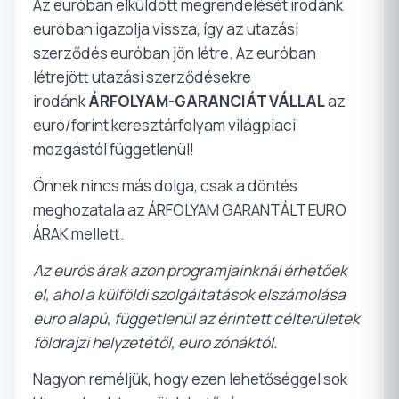
Az euróban elküldött megrendelését irodánk
euróban igazolja vissza, így az utazási
szerződés euróban jön létre. Az euróban
létrejött utazási szerződésekre
irodánk
ÁRFOLYAM-GARANCIÁT VÁLLAL
az
euró/forint keresztárfolyam világpiaci
mozgástól függetlenül!
Önnek nincs más dolga, csak a döntés
meghozatala az ÁRFOLYAM GARANTÁLT EURO
ÁRAK mellett.
Az eurós árak azon programjainknál érhetőek
el, ahol a külföldi szolgáltatások elszámolása
euro alapú, függetlenül az érintett célterületek
földrajzi helyzetétől, euro zónáktól.
Nagyon reméljük, hogy ezen lehetőséggel sok