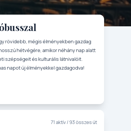
tóbusszal
 egy rövidebb, mégis élményekben gazdag
hosszú hétvégére, amikor néhány nap alatt
i szépségeit és kulturális látnivalóit.
lmas napot új élményekkel gazdagodva!
71 aktív / 93 összes út