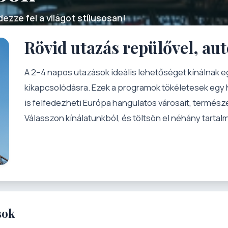
ezze fel a világot stílusosan!
Rövid utazás repülővel, au
A 2–4 napos utazások ideális lehetőséget kínálnak
kikapcsolódásra. Ezek a programok tökéletesek egy 
is felfedezheti Európa hangulatos városait, természet
Válasszon kínálatunkból, és töltsön el néhány tarta
sok