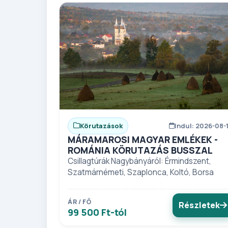
Körutazások
Indul: 2026-08-
MÁRAMAROSI MAGYAR EMLÉKEK -
ROMÁNIA KÖRUTAZÁS BUSSZAL
Csillagtúrák Nagybányáról: Érmindszent,
Szatmárnémeti, Szaplonca, Koltó, Borsa
ÁR / FŐ
Részletek
99 500 Ft-tól