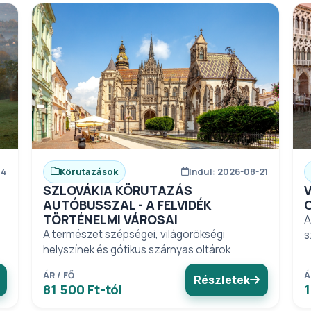
14
Körutazások
Indul: 2026-08-21
SZLOVÁKIA KÖRUTAZÁS
V
AUTÓBUSSZAL - A FELVIDÉK
TÖRTÉNELMI VÁROSAI
A
A természet szépségei, világörökségi
s
helyszínek és gótikus szárnyas oltárok
ÁR / FŐ
Á
Részletek
81 500 Ft-tól
1