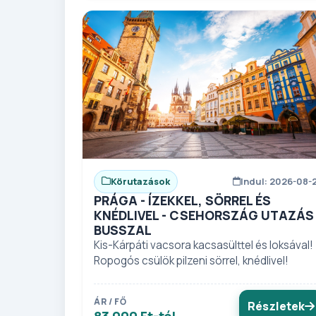
Körutazások
Indul: 2026-08-
PRÁGA - ÍZEKKEL, SÖRREL ÉS
KNÉDLIVEL - CSEHORSZÁG UTAZÁS
BUSSZAL
Kis-Kárpáti vacsora kacsasülttel és loksával!
Ropogós csülök pilzeni sörrel, knédlivel!
ÁR / FŐ
Részletek
83 000 Ft-tól