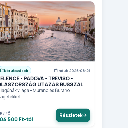
Körutazások
Indul: 2026-08-21
ELENCE - PADOVA - TREVISO -
OLASZORSZÁG UTAZÁS BUSSZAL
 lagúnák világa - Murano és Burano
zigetekkel
R / FŐ
Részletek
04 500 Ft-tól