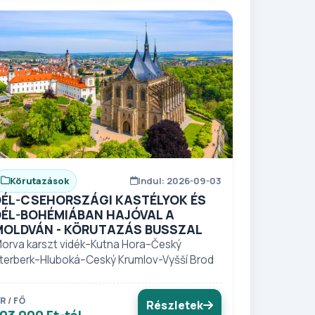
Körutazások
Indul: 2026-09-03
DÉL-CSEHORSZÁGI KASTÉLYOK ÉS
DÉL-BOHÉMIÁBAN HAJÓVAL A
MOLDVÁN - KÖRUTAZÁS BUSSZAL
orva karszt vidék–Kutna Hora–Český
terberk–Hluboká–Ceský Krumlov-Vyšší Brod
R / FŐ
Részletek
03 000 Ft-tól