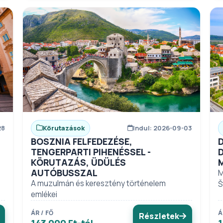
28
Körutazások
Indul: 2026-09-03
BOSZNIA FELFEDEZÉSE,
TENGERPARTI PIHENÉSSEL -
KÖRUTAZÁS, ÜDÜLÉS
AUTÓBUSSZAL
M
A muzulmán és keresztény történelem
Š
emlékei
ÁR / FŐ
Á
Részletek
143 000 Ft-tól
1