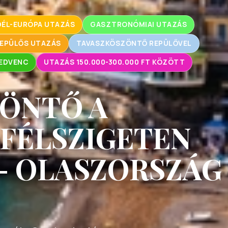
DÉL-EURÓPA UTAZÁS
GASZTRONÓMIAI UTAZÁS
EPÜLŐS UTAZÁS
TAVASZKÖSZÖNTŐ REPÜLŐVEL
EDVENC
UTAZÁS 150.000-300.000 FT KÖZÖTT
ÖNTŐ A
FÉLSZIGETEN
- OLASZORSZÁG