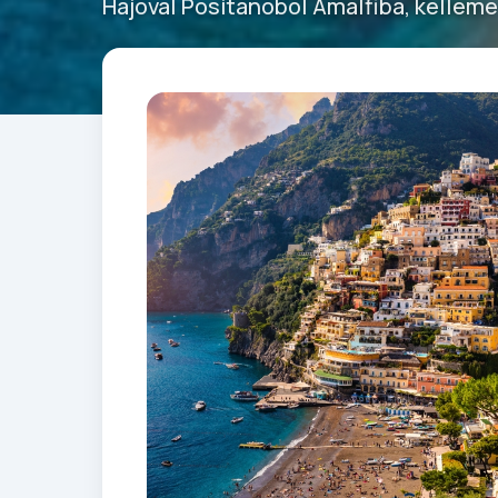
Hajóval Positánóból Amalfiba, kellem