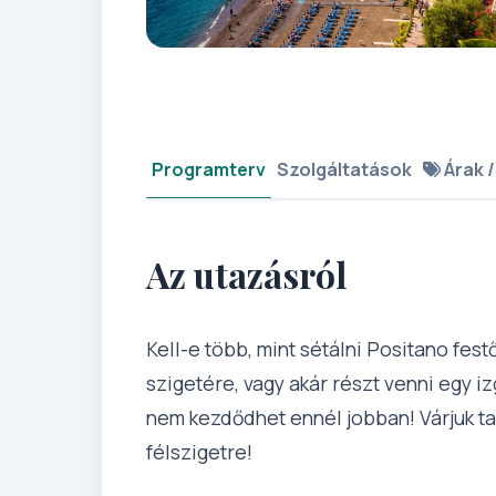
Programterv
Szolgáltatások
Árak /
Az utazásról
Kell-e több, mint sétálni Positano festő
szigetére, vagy akár részt venni egy 
nem kezdődhet ennél jobban! Várjuk t
félszigetre!