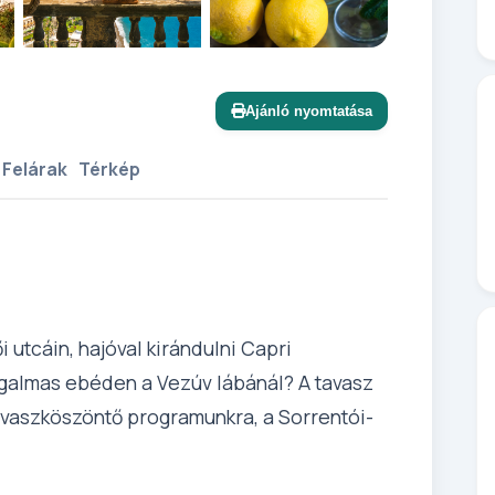
+11 további
Ajánló nyomtatása
 Felárak
Térkép
i utcáin, hajóval kirándulni Capri
izgalmas ebéden a Vezúv lábánál? A tavasz
avaszköszöntő programunkra, a Sorrentói-