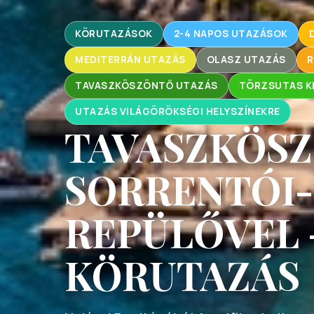
KÖRUTAZÁSOK
2-4 NAPOS UTAZÁSOK
MEDITERRÁN UTAZÁS
OLASZ UTAZÁS
R
TAVASZKÖSZÖNTŐ UTAZÁS
TÖRZSUTAS K
UTAZÁS VILÁGÖRÖKSÉGI HELYSZÍNEKRE
TAVASZKÖSZ
SORRENTÓI-
REPÜLŐVEL 
KÖRUTAZÁS