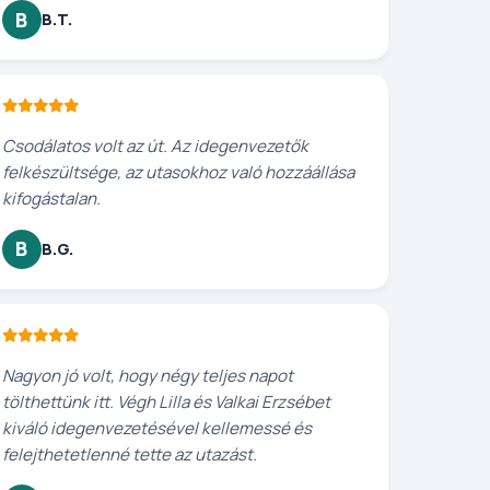
B
B.T.
Csodálatos volt az út. Az idegenvezetők
felkészültsége, az utasokhoz való hozzáállása
kifogástalan.
B
B.G.
Nagyon jó volt, hogy négy teljes napot
tölthettünk itt. Végh Lilla és Valkai Erzsébet
kiváló idegenvezetésével kellemessé és
felejthetetlenné tette az utazást.