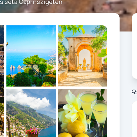
es séta Capri-szigetén