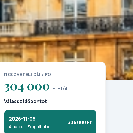
RÉSZVÉTELI DÍJ / FŐ
304 000
Ft - tól
Válassz időpontot:
2026-11-05
304 000 Ft
4 napos | Foglalható