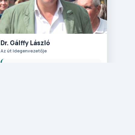
Dr. Gálffy László
Az út idegenvezetője
Vannak a Földön olyan helyek, olyan
városok, melyek bűvöletükben tartják az
utazókat! Dr. Gálffy László kollégánkat a
franciák földje bűvöli el minden alkalommal,
mikor meghall egy sanzont, megízlel egy
friss, lágy croissant vagy meglát egy
romantikus kastélyt! Párizst nem elég
egyszer látni, de minden kis szegletét,
titkát és dicsőségét sorra vesszük