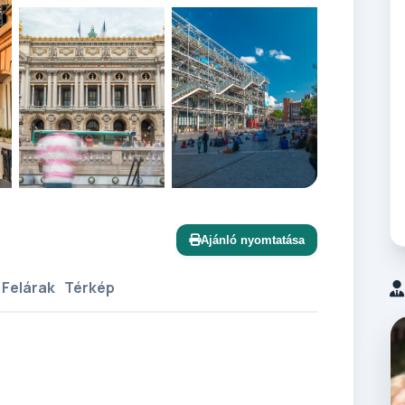
+7 további
Ajánló nyomtatása
 Felárak
Térkép