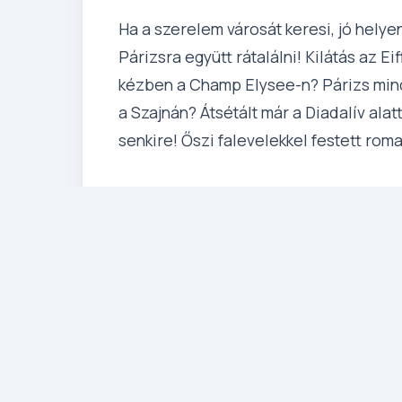
Ha a szerelem városát keresi, jó helye
Párizsra együtt rátalálni! Kilátás az Ei
kézben a Champ Elysee-n? Párizs mind
a Szajnán? Átsétált már a Diadalív alat
senkire! Őszi falevelekkel festett rom
Az utazás során hosszabb-rövidebb sé
hosszúak is), illetve szükség esetén l
fiatalos kondíció javasolt.
Részletes Program
1. Nap: Budapest – Párizs 