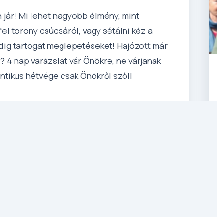
n jár! Mi lehet nagyobb élmény, mint
ffel torony csúcsáról, vagy sétálni kéz a
ig tartogat meglepetéseket! Hajózott már
t? 4 nap varázslat vár Önökre, ne várjanak
antikus hétvége csak Önökről szól!
tákra (adott esetben akár kb. 10 km
épcsőzésre is számíthatnak, ezért alap,
repülővel