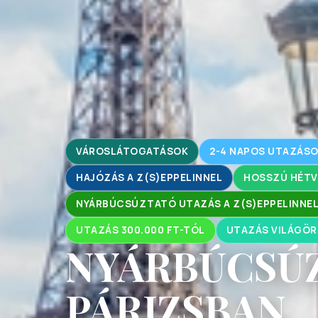
VÁROSLÁTOGATÁSOK
2-4 NAPOS UTAZÁS
HAJÓZÁS A Z(S)EPPELINNEL
HOSSZÚ HÉTV
NYÁRBÚCSÚZTATÓ UTAZÁS A Z(S)EPPELINNE
UTAZÁS 300.000 FT-TÓL
UTAZÁS VILÁGÖR
NYÁRBÚCSÚ
PÁRIZSBAN