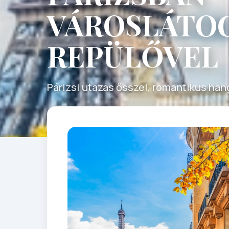
VÁROSLÁTOG
REPÜLŐVEL
Párizsi utazás ősszel, romantikus ha