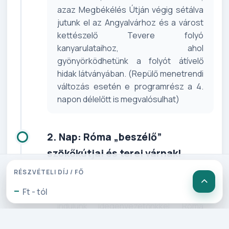
azaz Megbékélés Útján végig sétálva
jutunk el az Angyalvárhoz és a várost
kettészelő Tevere folyó
kanyarulataihoz, ahol
gyönyörködhetünk a folyót átívelő
hidak látványában. (Repülő menetrendi
változás esetén e programrész a 4.
napon délelőtt is megvalósulhat)
2. Nap: Róma „beszélő”
szökőkútjai és terei várnak!
RÉSZVÉTELI DÍJ / FŐ
Kényelmesen megreggelizünk, és
-
Ft - tól
egész napos gyalogos városnézésre
indulunk idegenvezetőnkkel. Róma
gyönyörű tereihez, szobraihoz,