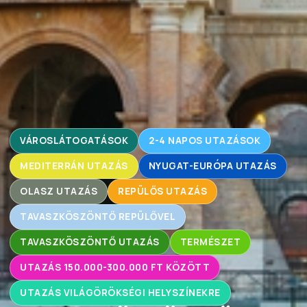
VÁROSLÁTOGATÁSOK
2-4 NAPOS UTAZÁSOK
MEDITERRÁN UTAZÁS
NYUGAT-EURÓPA UTAZÁS
OLASZ UTAZÁS
REPÜLŐS UTAZÁS
TAVASZKÖSZÖNTŐ REPÜLŐVEL
TAVASZKÖSZÖNTŐ UTAZÁS
TERMÉSZET
UTAZÁS 150.000-300.000 FT KÖZÖTT
UTAZÁS VILÁGÖRÖKSÉGI HELYSZÍNEKRE