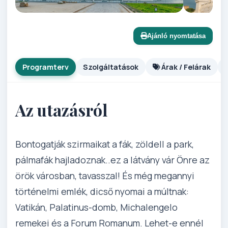
Ajánló nyomtatása
Programterv
Szolgáltatások
Árak / Felárak
Az utazásról
Bontogatják szirmaikat a fák, zöldell a park,
pálmafák hajladoznak..ez a látvány vár Önre az
örök városban, tavasszal! És még megannyi
történelmi emlék, dicső nyomai a múltnak:
Vatikán, Palatinus-domb, Michalengelo
remekei és a Forum Romanum. Lehet-e ennél