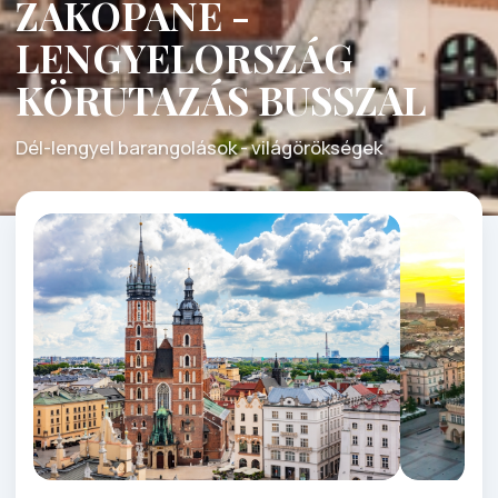
ZAKOPANE -
LENGYELORSZÁG
KÖRUTAZÁS BUSSZAL
Dél-lengyel barangolások - világörökségek