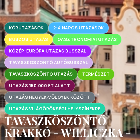
KÖRUTAZÁSOK
2-4 NAPOS UTAZÁSOK
BUSZOS UTAZÁS
GASZTRONÓMIAI UTAZÁS
KÖZÉP-EURÓPA UTAZÁS BUSSZAL
TAVASZKÖSZÖNTŐ AUTÓBUSSZAL
TAVASZKÖSZÖNTŐ UTAZÁS
TERMÉSZET
UTAZÁS 150.000 FT ALATT
UTAZÁS HEGYEK-VÖLGYEK KÖZÖTT
UTAZÁS VILÁGÖRÖKSÉGI HELYSZÍNEKRE
TAVASZKÖSZÖNTŐ
KRAKKÓ - WIELICZKA -