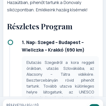
Hazaútban, pihenőt tartunk a Donovaly
síközpontban. Emlékeink hazáig kísérnek!
Részletes Program
1. Nap: Szeged – Budapest –
Wieliczka – Krakkó (690 km)
Elutazás Szegedről a kora reggeli
órákban, utazás Szlovákiába, az
Alacsony – Tátra vidékére.
Besztercebányán rövid pihenőt
tartunk. Tovább utazva különleges
helyre látogatunk, az UNESCO
védelmét élvező világörökség részét
tekintjük meg. A wieliczkai sóbányához
RÉSZVÉTELI DÍJ / FŐ