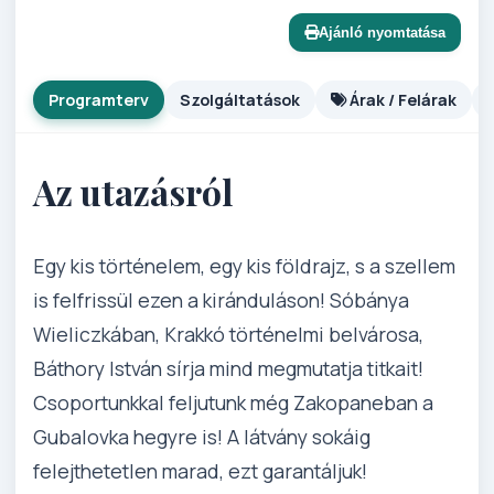
Ajánló nyomtatása
Programterv
Szolgáltatások
Árak / Felárak
Az utazásról
Egy kis történelem, egy kis földrajz, s a szellem
is felfrissül ezen a kiránduláson! Sóbánya
Wieliczkában, Krakkó történelmi belvárosa,
Báthory István sírja mind megmutatja titkait!
Csoportunkkal feljutunk még Zakopaneban a
Gubalovka hegyre is! A látvány sokáig
felejthetetlen marad, ezt garantáljuk!