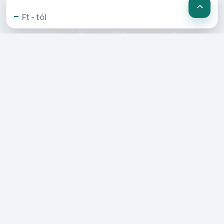
látogatunk. Földünk egyik legrégebbi,
-
Ft - tól
ma is látogatható sóbányája turisták
ezreit vonzza. Csodálatosak sóból
kivájt folyosói, csillogó termei,
kápolnája. Krakkó tavaszi fényei felé
folytatjuk utunkat, ahol 2 éjszakán
keresztül lesz szálláshelyünk.
2. Nap: Krakkó és a Wawel (10 km)
Reggeli után városnézés Krakkóban.
(hústvéti csoportunk esetében az
ünnep miatt egyes objektumok nem
látogathatóak). Az óvárosban teszünk
gyalogos sétát (a főtér látnivalói – a
világörökség része), Posztócsarnok,
Mária templom, Jagello Egyetem,