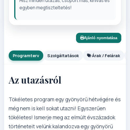
Hisz minden utazás, csoport más, kihívás és
egyben megtiszteltetés!
Ajánló nyomtatása
Programterv
Szolgáltatások
Árak / Felárak
Az utazásról
Tökéletes program egy gyönyörű hétvégére és
még nem is kell sokat utazni! Egyszerűen
tökéletes! Ismerje meg az elmúlt évszázadok
történeteit velünk kalandozva egy gyönyörű