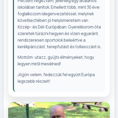
Pécsett végeztem, jelenleg egy általános
iskolában tanítok. Emellett több, mint 30 éve
foglalkozom idegenvezetéssel, melynek
következtében jó helyismeretem van
Közép- és Dél-Európában. Gyerekkorom óta
szeretek túrázni hegyen és vízen egyaránt,
rendszeresen sportolok beleértve a
kerékpározást, terepfutást és tollasozást is.
Mottóm: utazz, gyűjts élményeket, hogy
legyen miről mesélned!
Jöjjön velem, fedezzük fel együtt Európa
legszebb részeit!