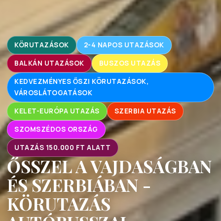
KÖRUTAZÁSOK
2-4 NAPOS UTAZÁSOK
BALKÁN UTAZÁSOK
BUSZOS UTAZÁS
KEDVEZMÉNYES ŐSZI KÖRUTAZÁSOK,
VÁROSLÁTOGATÁSOK
KELET-EURÓPA UTAZÁS
SZERBIA UTAZÁS
SZOMSZÉDOS ORSZÁG
UTAZÁS 150.000 FT ALATT
ŐSSZEL A VAJDASÁGBAN
ÉS SZERBIÁBAN -
KÖRUTAZÁS