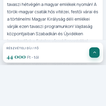
tavaszi hétvégén a magyar emlékek nyomán! A
török–magyar csaták hős vitézei, festői várai és
a történelmi Magyar Királyság déli emlékei
várják ezen tavaszi programunkon! Vajdaság
központjaiban Szabadkán és Újvidéken
ismerkedünk a fiatalos városközpontokkal.
Zimony váránál Hunyadi emlékét kutatjuk,
RÉSZVÉTELI DÍJ / FŐ
44 000
Karlócán pedig tanulmányozzuk történelmét a
Ft - tól
Báthoriaktól egészen napjainkig. Szerbia
fővárosában nem hiszünk a szemünknek, miként
tele energiával szinte lüktet a „fehér város”.
Belvárosában a fiatalság a mediterrán balkán
hangutalát kelti életre. Együtt csodálkozunk rá
Pétervárad „részeges” óratornyára és együtt