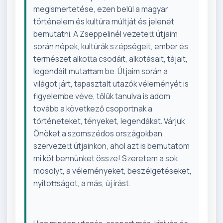
megismertetése, ezen belül a magyar
történelem és kultúra múltját és jelenét
bemutatni. A Zseppelinél vezetett útjaim
során népek, kultúrák szépségeit, ember és
természet alkotta csodáit, alkotásait, tájait,
legendáit mutattam be. Útjaim során a
világot járt, tapasztalt utazók véleményét is
figyelembe véve, tőlük tanulva is adom
tovább a következő csoportnak a
történeteket, tényeket, legendákat. Várjuk
Önöket a szomszédos országokban
szervezett útjainkon, ahol azt is bemutatom
mi köt bennünket össze! Szeretem a sok
mosolyt, a véleményeket, beszélgetéseket,
nyitottságot, a más, új írást.