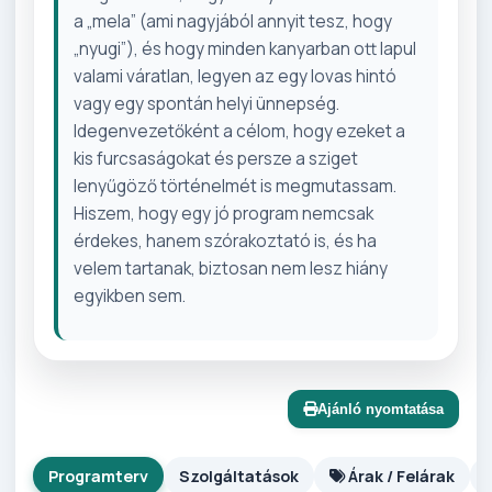
a „mela” (ami nagyjából annyit tesz, hogy
„nyugi”), és hogy minden kanyarban ott lapul
valami váratlan, legyen az egy lovas hintó
vagy egy spontán helyi ünnepség.
Idegenvezetőként a célom, hogy ezeket a
kis furcsaságokat és persze a sziget
lenyűgöző történelmét is megmutassam.
Hiszem, hogy egy jó program nemcsak
érdekes, hanem szórakoztató is, és ha
velem tartanak, biztosan nem lesz hiány
egyikben sem.
Ajánló nyomtatása
Programterv
Szolgáltatások
Árak / Felárak