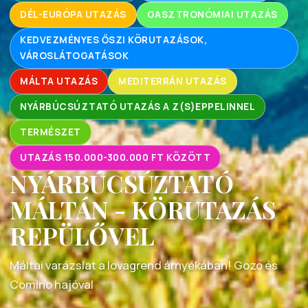
DÉL-EURÓPA UTAZÁS
GASZTRONÓMIAI UTAZÁS
KEDVEZMÉNYES ŐSZI KÖRUTAZÁSOK,
VÁROSLÁTOGATÁSOK
MÁLTA UTAZÁS
MEDITERRÁN UTAZÁS
NYÁRBÚCSÚZTATÓ UTAZÁS A Z(S)EPPELINNEL
TERMÉSZET
UTAZÁS 150.000-300.000 FT KÖZÖTT
NYÁRBÚCSÚZTATÓ
MÁLTÁN - KÖRUTAZÁS
REPÜLŐVEL
Máltai varázslat a lovagrend árnyékában! Gozo és
Comino hajóval