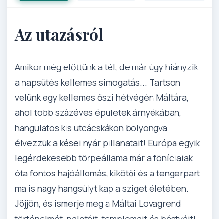
Az utazásról
Amikor még előttünk a tél, de már úgy hiányzik
a napsütés kellemes simogatás... Tartson
velünk egy kellemes őszi hétvégén Máltára,
ahol több százéves épületek árnyékában,
hangulatos kis utcácskákon bolyongva
élvezzük a kései nyár pillanatait! Európa egyik
legérdekesebb törpeállama már a föníciaiak
óta fontos hajóállomás, kikötői és a tengerpart
ma is nagy hangsúlyt kap a sziget életében.
Jöjjön, és ismerje meg a Máltai Lovagrend
történelmét, palotáit, templomait és bástyáit!