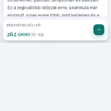
Ez a legkiválóbb időszak erre, a kánikula már
elvonult, a nap ereje több, mint kellemes és a
tengerben is csobbanhat még! Engedjen a
RÉSZVÉTELI DÍJ / FŐ
csábításnak, élje át a máltai kultúra
262 000
Ft - tól
utánozhatatlan hangulatát!
Részletes Program
1. Nap: Budapest – Málta
(repülővel)
Elutazás Budapest - Liszt Ferenc
repülőtérről menetrendszerinti
repülővel Máltára, majd