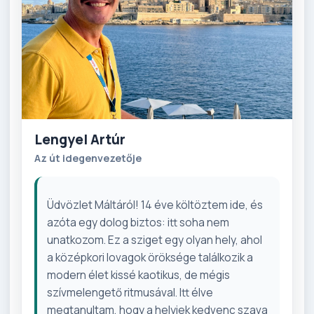
Lengyel Artúr
Az út idegenvezetője
Üdvözlet Máltáról! 14 éve költöztem ide, és
azóta egy dolog biztos: itt soha nem
unatkozom. Ez a sziget egy olyan hely, ahol
a középkori lovagok öröksége találkozik a
modern élet kissé kaotikus, de mégis
szívmelengető ritmusával. Itt élve
megtanultam, hogy a helyiek kedvenc szava