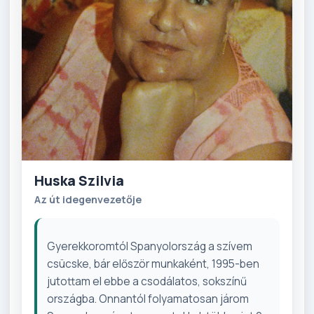
Huska Szilvia
Az út idegenvezetője
Gyerekkoromtól Spanyolország a szívem
csücske, bár először munkaként, 1995-ben
jutottam el ebbe a csodálatos, sokszínű
országba. Onnantól folyamatosan járom