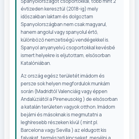
Spanyolországot csoportokkal, több mint 2
évtizeden keresztül (2018-ig) mely
időszakban laktam és dolgoztam
Spanyolországban nem csak magyarul,
hanem angolul vagy spanyolul értő,
különböző nemzetiségű vendégekkel is.
Spanyol anyanyelvű csoportokkal kevésbé
ismert helyekre is eljutottam, elsősorban
Katalóniában.
Az ország egész területét imádom és
persze sok helyen megfordulok munkám
során (Madridtól Valenciáig vagy éppen
Andalúziától a Pireneusokig ) de elsősorban
a katalán területen vagyok otthon. Imádom
bejárni és másoknak is megmutatni a
leghíresebb részeken kívül ( mint pl.
Barcelona vagy Sevilla ) az eldugott kis
falvakat, természeti kincseket, mesélni a