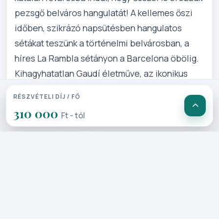
pezsgő belváros hangulatát! A kellemes őszi
időben, szikrázó napsütésben hangulatos
sétákat teszünk a történelmi belvárosban, a
híres La Rambla sétányon a Barcelona öbölig.
Kihagyhatatlan Gaudí életműve, az ikonikus
kikötő felkeresése, de még Montserratba is
RÉSZVÉTELI DÍJ / FŐ
eljöhet velünk, hogy megtekintsük a méltán
310 000
Ft - tól
híres Madonna kegyhelyet! 4 nap tele
élményekkel, fergeteges hangulatban vár Önre
Barcelonában! Tartson Ön is velünk!
Részletes Program
1. Nap: Budapest – Barcelona