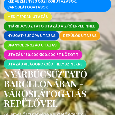
KEDVEZMÉNYES ŐSZI KÖRUTAZÁSOK,
VÁROSLÁTOGATÁSOK
MEDITERRÁN UTAZÁS
NYÁRBÚCSÚZTATÓ UTAZÁS A Z(S)EPPELINNEL
NYUGAT-EURÓPA UTAZÁS
REPÜLŐS UTAZÁS
SPANYOLORSZÁG UTAZÁS
UTAZÁS 150.000-300.000 FT KÖZÖTT
UTAZÁS VILÁGÖRÖKSÉGI HELYSZÍNEKRE
NYÁRBÚCSÚZTATÓ
BARCELONÁBAN -
VÁROSLÁTOGATÁS
REPÜLŐVEL
Kellemes őszi hétvége a lüktető ezerarcú