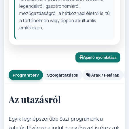
legendákról, gasztronómiáról,
mezőgazdaságról, a hétköznapi életről is, túl
a történelmen vagy éppen a kulturális
emlékeken.
Ajánló nyomtatása
Programterv
Szolgáltatások
Árak / Felárak
Az utazásról
Egyik legnépszerűbb őszi programunk a
katalán fővárosba indul, hogy ősszel is érezzük