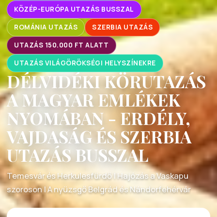
KÖZÉP-EURÓPA UTAZÁS BUSSZAL
ROMÁNIA UTAZÁS
SZERBIA UTAZÁS
UTAZÁS 150.000 FT ALATT
UTAZÁS VILÁGÖRÖKSÉGI HELYSZÍNEKRE
DÉLVIDÉKI KÖRUTAZÁS
A MAGYAR EMLÉKEK
NYOMÁBAN - ERDÉLY,
VAJDASÁG ÉS SZERBIA
UTAZÁS BUSSZAL
Temesvár és Herkulesfürdő | Hajózás a Vaskapu
szoroson | A nyüzsgő Belgrád és Nándorfehérvár