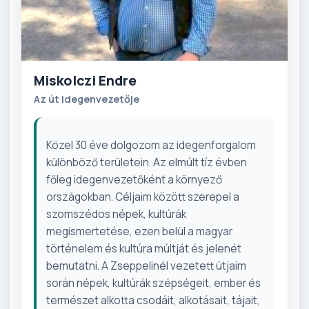
Miskolczi Endre
Az út idegenvezetője
Közel 30 éve dolgozom az idegenforgalom
különböző területein. Az elmúlt tíz évben
főleg idegenvezetőként a környező
országokban. Céljaim között szerepel a
szomszédos népek, kultúrák
megismertetése, ezen belül a magyar
történelem és kultúra múltját és jelenét
bemutatni. A Zseppelinél vezetett útjaim
során népek, kultúrák szépségeit, ember és
természet alkotta csodáit, alkotásait, tájait,