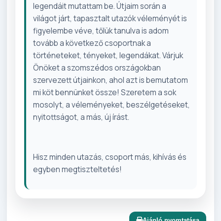
legendáit mutattam be. Útjaim során a
világot járt, tapasztalt utazók véleményét is
figyelembe véve, tőlük tanulva is adom
tovább a következő csoportnak a
történeteket, tényeket, legendákat. Várjuk
Önöket a szomszédos országokban
szervezett útjainkon, ahol azt is bemutatom
mi köt bennünket össze! Szeretem a sok
mosolyt, a véleményeket, beszélgetéseket,
nyitottságot, a más, új írást.
Hisz minden utazás, csoport más, kihívás és
egyben megtiszteltetés!
Ajánló nyomtatása