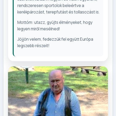
rendszeresen sportolok beleértve a
kerékpározást, terepfutást és tollasozást is.
Mottóm: utazz, gyűjts élményeket, hogy
legyen miről mesélned!
Jöjjön velem, fedezzük fel együtt Európa
legszebb részeit!