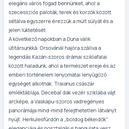
elegáns város fogad bennünket, ahol a
szecessziós paloták, terek és korzók között
sétálva egyszerre érezzük a múlt súlyát és a
jelen lüktetését.
A következő napokban a Duna válik
útitársunkká: Orsovánál hajóra szállva a
legendás Kazán-szoros drámai sziklafalai
között haladunk, ahol a természet ereje és az
emberi történelem lenyomatai lenyűgöző
egységet alkotnak. Traianus császár
emléktáblája, Decebal dák vezér sziklába vájt
arcképe, a Vaskapu-szoros vadregényes
panorámája mind-mind felejthetetlen látványt
nyújt. Herkulesfürdőn a „boldog békeidők”
eleganciája és nosztalgikus hangulata vesz