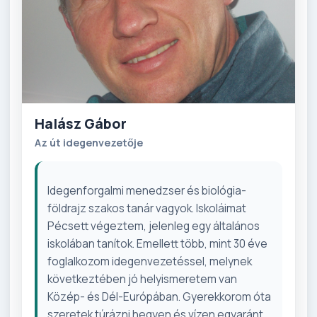
Halász Gábor
Az út idegenvezetője
Idegenforgalmi menedzser és biológia-
földrajz szakos tanár vagyok. Iskoláimat
Pécsett végeztem, jelenleg egy általános
iskolában tanítok. Emellett több, mint 30 éve
foglalkozom idegenvezetéssel, melynek
következtében jó helyismeretem van
Közép- és Dél-Európában. Gyerekkorom óta
szeretek túrázni hegyen és vízen egyaránt,