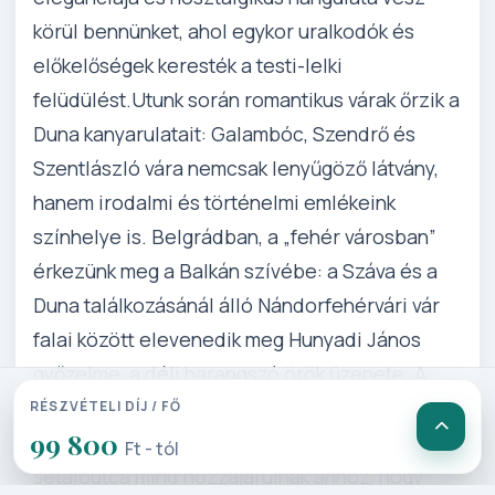
körül bennünket, ahol egykor uralkodók és
előkelőségek keresték a testi-lelki
felüdülést.Utunk során romantikus várak őrzik a
Duna kanyarulatait: Galambóc, Szendrő és
Szentlászló vára nemcsak lenyűgöző látvány,
hanem irodalmi és történelmi emlékeink
színhelye is. Belgrádban, a „fehér városban”
érkezünk meg a Balkán szívébe: a Száva és a
Duna találkozásánál álló Nándorfehérvári vár
falai között elevenedik meg Hunyadi János
győzelme, a déli harangszó örök üzenete. A
monumentális Szent Száva-templom, a nyüzsgő
RÉSZVÉTELI DÍJ / FŐ
99 800
belváros és a hangulatos Knez Mihailova
Ft - tól
sétálóutca mind hozzájárulnak ahhoz, hogy