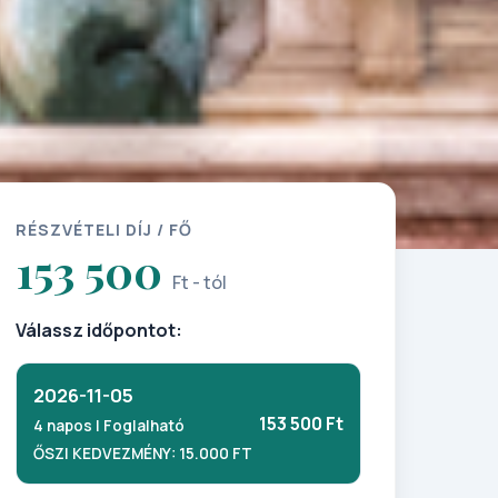
RÉSZVÉTELI DÍJ / FŐ
153 500
Ft - tól
Válassz időpontot:
2026-11-05
153 500 Ft
4 napos | Foglalható
ŐSZI KEDVEZMÉNY: 15.000 FT