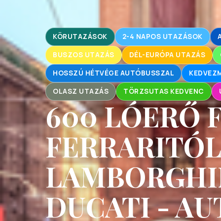
KÖRUTAZÁSOK
2-4 NAPOS UTAZÁSOK
BUSZOS UTAZÁS
DÉL-EURÓPA UTAZÁS
HOSSZÚ HÉTVÉGE AUTÓBUSSZAL
KEDVEZM
OLASZ UTAZÁS
TÖRZSUTAS KEDVENC
600 LÓERŐ 
FERRARITÓL
LAMBORGHIN
DUCATI - A