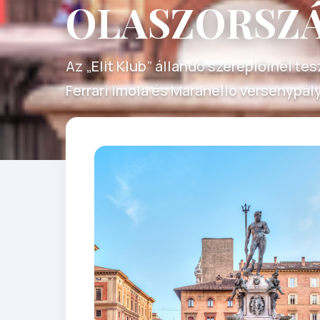
OLASZORSZÁ
Az „Elit Klub” állandó szereplőinél te
Ferrari Imola és Maranello versenypál