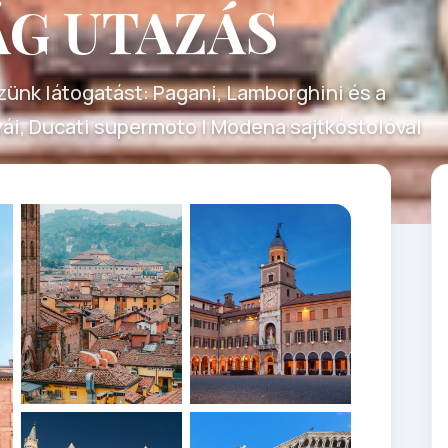
G UTAZÁS
szünk látogatást: Pagani, Lamborghini és a
yái, Ducati supermoto | Modena sajtkóstolóval