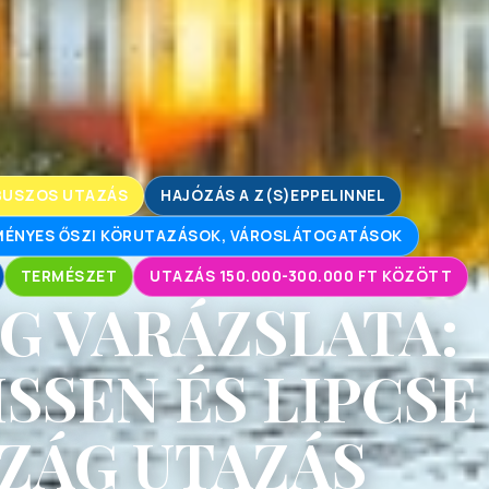
BUSZOS UTAZÁS
HAJÓZÁS A Z(S)EPPELINNEL
ÉNYES ŐSZI KÖRUTAZÁSOK, VÁROSLÁTOGATÁSOK
TERMÉSZET
UTAZÁS 150.000-300.000 FT KÖZÖTT
G VARÁZSLATA:
SSEN ÉS LIPCSE
ZÁG UTAZÁS