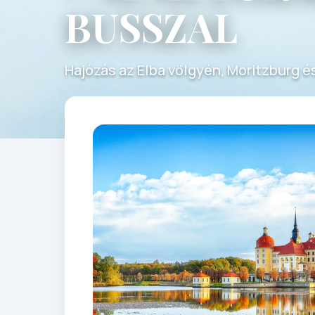
BUSSZAL
Hajózás az Elba völgyén, Moritzburg é