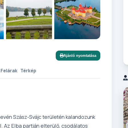
+12 további
Ajánló nyomtatása
 Felárak
Térkép
evén Szász-Svájc területén kalandozunk
 Az Elba partján elterülő, csodálatos