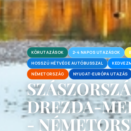
KÖRUTAZÁSOK
2-4 NAPOS UTAZÁSOK
HOSSZÚ HÉTVÉGE AUTÓBUSSZAL
KEDVEZM
NÉMETORSZÁG
NYUGAT-EURÓPA UTAZÁS
SZÁSZORSZÁ
DREZDA-MEI
- NÉMETORS