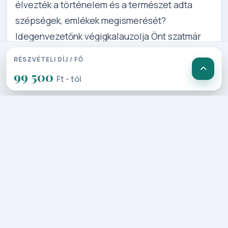
élvezték a történelem és a természet adta
szépségek, emlékek megismerését?
Idegenvezetőnk végigkalauzolja Önt szatmár
és máramaros vidékén, vadregényes hágók,
RÉSZVÉTELI DÍJ / FŐ
romantikus völgyek ölelte tájon! Kastélyok,
99 500
Ft - tól
sírhelyek, várfalak mesélnek igaz történeteket!
Hallgassa meg Ön is Máramaros emlékeit!
Részletes Program
1. Nap: Szeged–Budapest–
Nagykároly-Érmindszent-Ady-
Ákosi templom-Erdőd-
Szatmárnémeti-Nagybánya (430