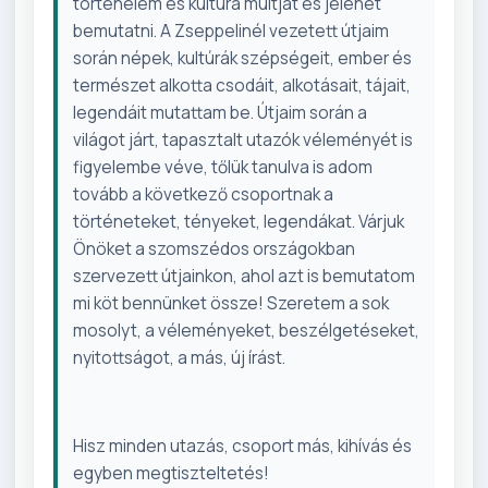
történelem és kultúra múltját és jelenét
bemutatni. A Zseppelinél vezetett útjaim
során népek, kultúrák szépségeit, ember és
természet alkotta csodáit, alkotásait, tájait,
legendáit mutattam be. Útjaim során a
világot járt, tapasztalt utazók véleményét is
figyelembe véve, tőlük tanulva is adom
tovább a következő csoportnak a
történeteket, tényeket, legendákat. Várjuk
Önöket a szomszédos országokban
szervezett útjainkon, ahol azt is bemutatom
mi köt bennünket össze! Szeretem a sok
mosolyt, a véleményeket, beszélgetéseket,
nyitottságot, a más, új írást.
Hisz minden utazás, csoport más, kihívás és
egyben megtiszteltetés!