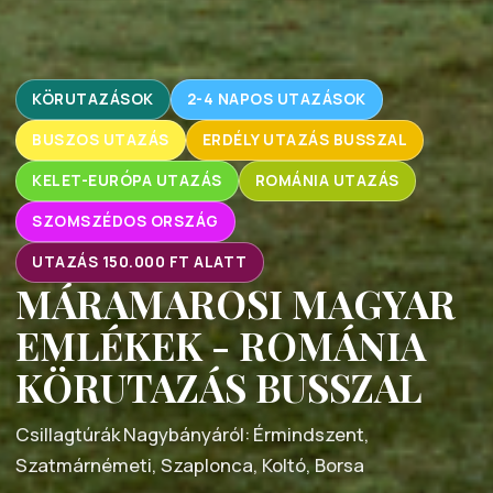
KÖRUTAZÁSOK
2-4 NAPOS UTAZÁSOK
BUSZOS UTAZÁS
ERDÉLY UTAZÁS BUSSZAL
KELET-EURÓPA UTAZÁS
ROMÁNIA UTAZÁS
SZOMSZÉDOS ORSZÁG
UTAZÁS 150.000 FT ALATT
MÁRAMAROSI MAGYAR
EMLÉKEK - ROMÁNIA
KÖRUTAZÁS BUSSZAL
Csillagtúrák Nagybányáról: Érmindszent,
Szatmárnémeti, Szaplonca, Koltó, Borsa