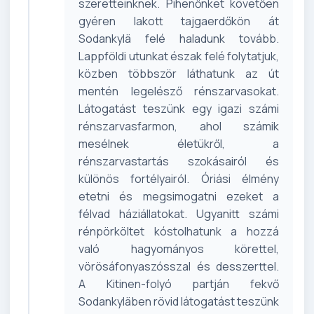
szeretteinknek. Pihenőnket követően
gyéren lakott tajgaerdőkön át
Sodankylä felé haladunk tovább.
Lappföldi utunkat észak felé folytatjuk,
közben többször láthatunk az út
mentén legelésző rénszarvasokat.
Látogatást teszünk egy igazi számi
rénszarvasfarmon, ahol számik
mesélnek életükről, a
rénszarvastartás szokásairól és
különös fortélyairól. Óriási élmény
etetni és megsimogatni ezeket a
félvad háziállatokat. Ugyanitt számi
rénpörköltet kóstolhatunk a hozzá
való hagyományos körettel,
vörösáfonyaszósszal és desszerttel.
A Kitinen-folyó partján fekvő
Sodankyläben rövid látogatást teszünk