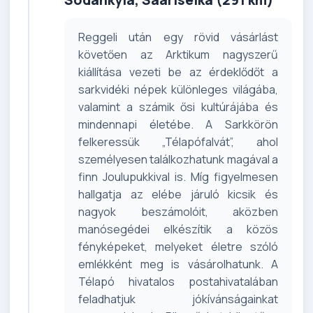
Reggeli után egy rövid vásárlást
követően az Arktikum nagyszerű
kiállítása vezeti be az érdeklődőt a
sarkvidéki népek különleges világába,
valamint a számik ősi kultúrájába és
mindennapi életébe. A Sarkkörön
felkeressük „Télapófalvát”, ahol
személyesen találkozhatunk magával a
finn Joulupukkival is. Míg figyelmesen
hallgatja az elébe járuló kicsik és
nagyok beszámolóit, aközben
manósegédei elkészítik a közös
fényképeket, melyeket életre szóló
emlékként meg is vásárolhatunk. A
Télapó hivatalos postahivatalában
feladhatjuk jókívánságainkat