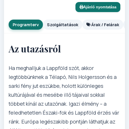
Ajánló nyomtatása
Programterv
Szolgáltatások
Árak / Felárak
Az utazásról
Ha meghalljuk a Lappföld szót, akkor
legtöbbünknek a Télapó, Nils Holgersson és a
sarki fény jut eszükbe, holott különleges
kultúrájával és mesébe illő tájaival sokkal
többet kínál az utazónak. Igazi élmény – a
feledhetetlen Északi-fok és Lappföld érzés vár
ránk. Európa legészakibb pontján láthatjuk az