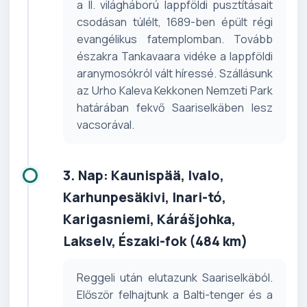
a II. világháború lappföldi pusztításait
csodásan túlélt, 1689-ben épült régi
evangélikus fatemplomban. Tovább
északra Tankavaara vidéke a lappföldi
aranymosókról vált híressé. Szállásunk
az Urho Kaleva Kekkonen Nemzeti Park
határában fekvő Saariselkäben lesz
vacsorával.
3. Nap: Kaunispää, Ivalo,
Karhunpesäkivi, Inari-tó,
Karigasniemi, Kárášjohka,
Lakselv, Északi-fok (484 km)
Reggeli után elutazunk Saariselkäból.
Először felhajtunk a Balti-tenger és a