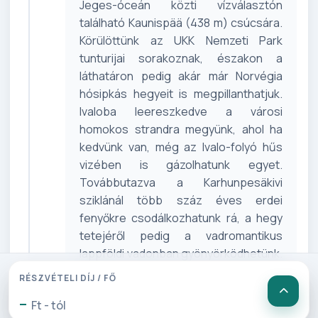
Jeges-óceán közti vízválasztón
található Kaunispää (438 m) csúcsára.
Körülöttünk az UKK Nemzeti Park
tunturijai sorakoznak, északon a
láthatáron pedig akár már Norvégia
hósipkás hegyeit is megpillanthatjuk.
Ivaloba leereszkedve a városi
homokos strandra megyünk, ahol ha
kedvünk van, még az Ivalo-folyó hűs
vizében is gázolhatunk egyet.
Továbbutazva a Karhunpesäkivi
sziklánál több száz éves erdei
fenyőkre csodálkozhatunk rá, a hegy
tetejéről pedig a vadromantikus
lappföldi vadonban gyönyörködhetünk.
Inariban érjük el a Lemmenjoki
RÉSZVÉTELI DÍJ / FŐ
torkolatát. Az Inarijärvi egész Lappföld
-
Ft - tól
legnagyobb és Finnország harmadik