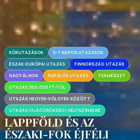
KÖRUTAZÁSOK
5-7 NAPOS UTAZÁSOK
ÉSZAK-EURÓPAI UTAZÁS
FINNORSZÁG UTAZÁS
NAGY ÁLMOK
REPÜLŐS UTAZÁS
TERMÉSZET
UTAZÁS 300.000 FT-TÓL
UTAZÁS HEGYEK-VÖLGYEK KÖZÖTT
UTAZÁS VILÁGÖRÖKSÉGI HELYSZÍNEKRE
LAPPFÖLD ÉS AZ
ÉSZAKI-FOK ÉJFÉLI