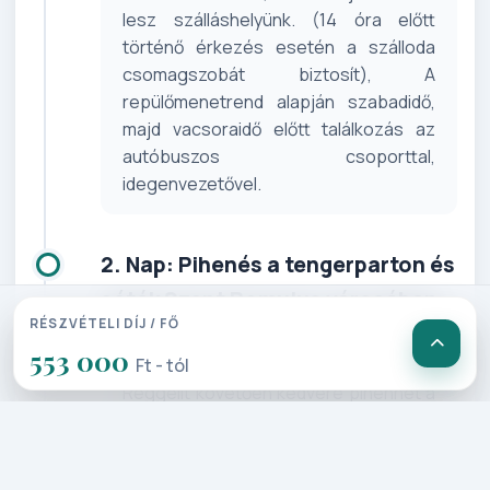
lesz szálláshelyünk. (14 óra előtt
történő érkezés esetén a szálloda
csomagszobát biztosít), A
repülőmenetrend alapján szabadidő,
majd vacsoraidő előtt találkozás az
autóbuszos csoporttal,
idegenvezetővel.
2. Nap: Pihenés a tengerparton és
séták Szent Romulus városában:
RÉSZVÉTELI DÍJ / FŐ
San Remo és a Nobel Villa (60 km)
553 000
Ft - tól
Reggelit követően kedvére pihenhet a
ligúr tengerparton, vagy jöjjön velünk
egy gyalogos városnézésre San
Remoban. Sétánk főbb látnivalói a