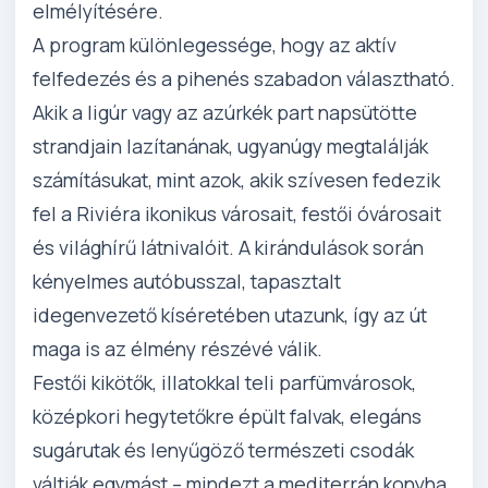
elmélyítésére.
A program különlegessége, hogy az aktív
felfedezés és a pihenés szabadon választható.
Akik a ligúr vagy az azúrkék part napsütötte
strandjain lazítanának, ugyanúgy megtalálják
számításukat, mint azok, akik szívesen fedezik
fel a Riviéra ikonikus városait, festői óvárosait
és világhírű látnivalóit. A kirándulások során
kényelmes autóbusszal, tapasztalt
idegenvezető kíséretében utazunk, így az út
maga is az élmény részévé válik.
Festői kikötők, illatokkal teli parfümvárosok,
középkori hegytetőkre épült falvak, elegáns
sugárutak és lenyűgöző természeti csodák
váltják egymást – mindezt a mediterrán konyha