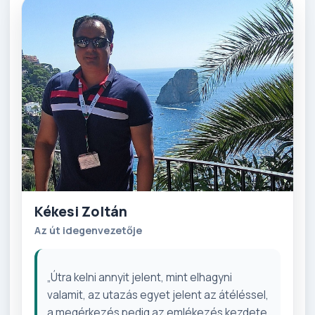
Kékesi Zoltán
Az út idegenvezetője
„Útra kelni annyit jelent, mint elhagyni
valamit, az utazás egyet jelent az átéléssel,
a megérkezés pedig az emlékezés kezdete.