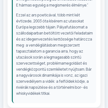
E hármas egység a megismerés élménye.”
Ezzel az ars poeticával, több mint két
évtizede, 2003 óta kísérem az utasokat
Európa legszebb tájain. Pályafutásomat a
szállodaiparban betöltött vezetői feladataim
és az idegenvezetés kettőssége határozza
meg: a vendéglátásban megszerzett
tapasztalatom a garancia arra, hogy az
utazások során a legmagasabb szintű
szervezettséget, problémamegoldást és
vendégközpontú szemléletet nyújtsam. Bár
a nagyvárosok dinamikája is vonz, az igazi
szenvedélyem a vidék: a felföldek ködje, a
riviérák napsütése és a történelmi bor- és
whiskyvidékek titkai.