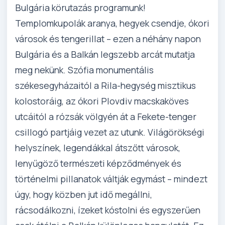
Bulgária körutazás programunk!
Templomkupolák aranya, hegyek csendje, ókori
városok és tengerillat – ezen a néhány napon
Bulgária és a Balkán legszebb arcát mutatja
meg nekünk. Szófia monumentális
székesegyházaitól a Rila-hegység misztikus
kolostoráig, az ókori Plovdiv macskaköves
utcáitól a rózsák völgyén át a Fekete-tenger
csillogó partjáig vezet az utunk. Világörökségi
helyszínek, legendákkal átszőtt városok,
lenyűgöző természeti képződmények és
történelmi pillanatok váltják egymást – mindezt
úgy, hogy közben jut idő megállni,
rácsodálkozni, ízeket kóstolni és egyszerűen