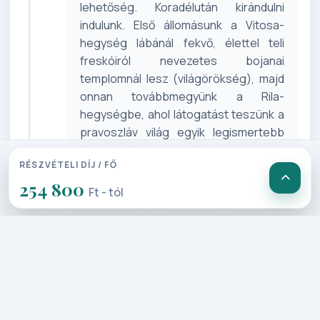
lehetőség. Koradélután kirándulni
indulunk. Első állomásunk a Vitosa-
hegység lábánál fekvő, élettel teli
freskóiról nevezetes bojanai
templomnál lesz (világörökség), majd
onnan továbbmegyünk a Rila-
hegységbe, ahol látogatást teszünk a
pravoszláv világ egyik legismertebb
kolostorában, a rilai kolostorban
RÉSZVÉTELI DÍJ / FŐ
(világörökség). Megtekintjük a Rilai
254 800
Szent János tiszteletére épített
Ft - tól
templomot, a múzeumot, valamint a
kolostor látogatható részeit.
3. Nap: Szófia – Plovdiv – Sipka –
Kazanlak (260 km)