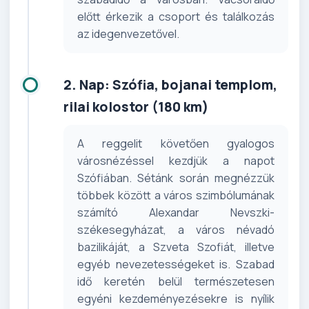
előtt érkezik a csoport és találkozás
az idegenvezetővel.
2. Nap: Szófia, bojanai templom,
rilai kolostor (180 km)
A reggelit követően gyalogos
városnézéssel kezdjük a napot
Szófiában. Sétánk során megnézzük
többek között a város szimbólumának
számító Alexandar Nevszki-
székesegyházat, a város névadó
bazilikáját, a Szveta Szofiát, illetve
egyéb nevezetességeket is. Szabad
idő keretén belül természetesen
egyéni kezdeményezésekre is nyílik