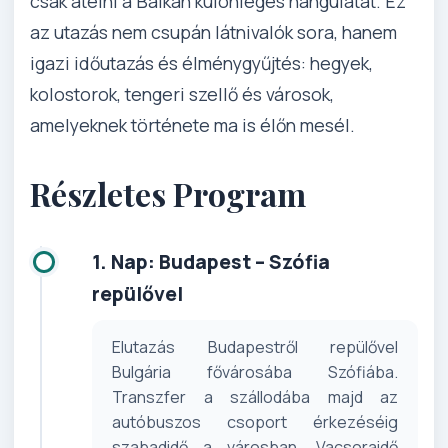
csak átélni a Balkán különleges hangulatát. Ez
az utazás nem csupán látnivalók sora, hanem
igazi időutazás és élménygyűjtés: hegyek,
kolostorok, tengeri szellő és városok,
amelyeknek története ma is élőn mesél.
Részletes Program
1. Nap: Budapest – Szófia
repülővel
Elutazás Budapestről repülővel
Bulgária fővárosába Szófiába.
Transzfer a szállodába majd az
autóbuszos csoport érkezéséig
szabadidő a városban. Vacsoraidő