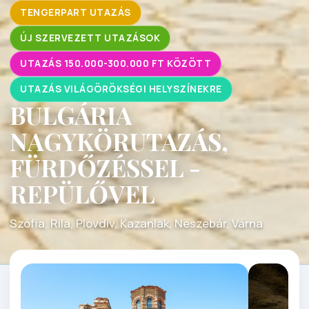
TENGERPART UTAZÁS
ÚJ SZERVEZETT UTAZÁSOK
UTAZÁS 150.000-300.000 FT KÖZÖTT
UTAZÁS VILÁGÖRÖKSÉGI HELYSZÍNEKRE
BULGÁRIA
NAGYKÖRUTAZÁS,
FÜRDŐZÉSSEL -
REPÜLŐVEL
Szófia, Rila, Plovdiv, Kazanlak, Neszebár, Várna