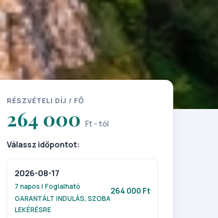
RÉSZVÉTELI DÍJ / FŐ
264 000
Ft - tól
Válassz időpontot:
2026-08-17
7 napos | Foglalható
264 000 Ft
GARANTÁLT INDULÁS, SZOBA
LEKÉRÉSRE