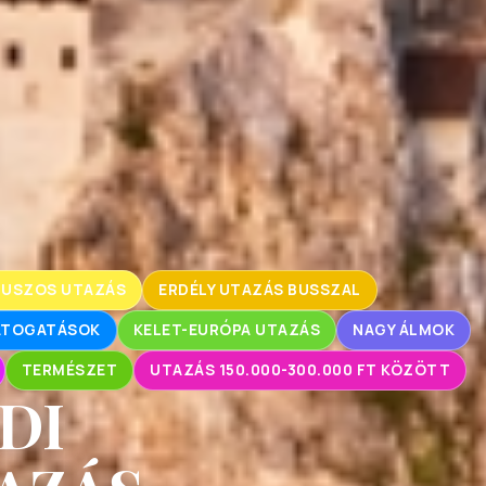
BUSZOS UTAZÁS
ERDÉLY UTAZÁS BUSSZAL
LÁTOGATÁSOK
KELET-EURÓPA UTAZÁS
NAGY ÁLMOK
TERMÉSZET
UTAZÁS 150.000-300.000 FT KÖZÖTT
DI