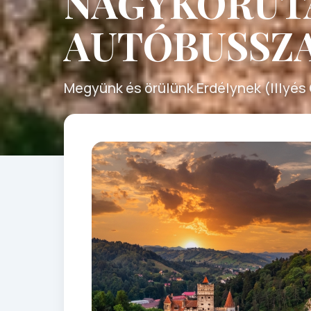
NAGYKÖRUT
AUTÓBUSSZ
Megyünk és örülünk Erdélynek (Illyés