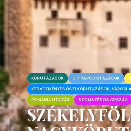
KÖRUTAZÁSOK
5-7 NAPOS UTAZÁSOK
KEDVEZMÉNYES ŐSZI KÖRUTAZÁSOK, VÁROS
ROMÁNIA UTAZÁS
SZOMSZÉDOS ORSZÁG
SZÉKELYFÖL