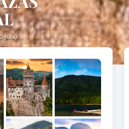
AZÁS
AL
 Gyula)