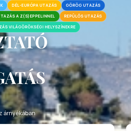
OK
DÉL-EURÓPA UTAZÁS
GÖRÖG UTAZÁS
AZÁS A Z(S)EPPELINNEL
REPÜLŐS UTAZÁS
ZÁS VILÁGÖRÖKSÉGI HELYSZÍNEKRE
ZTATÓ
GATÁS
z árnyékában