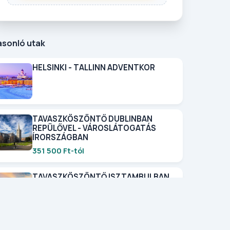
asonló utak
HELSINKI - TALLINN ADVENTKOR
TAVASZKÖSZÖNTŐ DUBLINBAN
REPÜLŐVEL - VÁROSLÁTOGATÁS
ÍRORSZÁGBAN
351 500 Ft-tól
TAVASZKÖSZÖNTŐ ISZTAMBULBAN
REPÜLŐVEL - TÖRÖKORSZÁG
VÁROSLÁTOGATÁS
249 500 Ft-tól