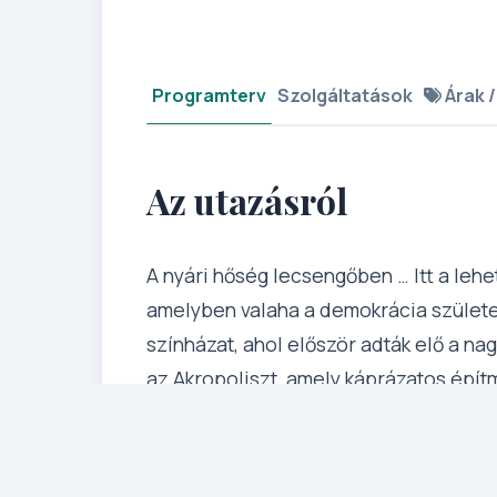
Programterv
Szolgáltatások
Árak /
Az utazásról
A nyári hőség lecsengőben … Itt a lehe
amelyben valaha a demokrácia születet
színházat, ahol először adták elő a nag
az Akropoliszt, amely káprázatos épít
ejtette, sétáljunk együtt az Agorán, ah
jártak az elődeink. Mindemellett isme
is, kényeztessük magunkat kiváló görög