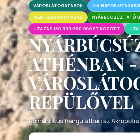
VÁROSLÁTOGATÁSOK
2-4 NAPOS UTAZÁS
MEDITERRÁN UTAZÁS
NYÁRBÚCSÚZTATÓ UT
UTAZÁS 150.000-300.000 FT KÖZÖTT
UTA
NYÁRBÚCSÚ
ATHÉNBAN -
VÁROSLÁTO
REPÜLŐVEL
Romantikus hangulatban az Akropolis