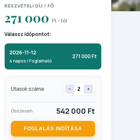
RÉSZVÉTELI DÍJ / FŐ
271 000
Ft - tól
Válassz időpontot:
2026-11-12
271 000 Ft
4 napos | Foglalható
Utasok száma:
−
+
542 000
Ft
Összesen:
FOGLALÁS INDÍTÁSA