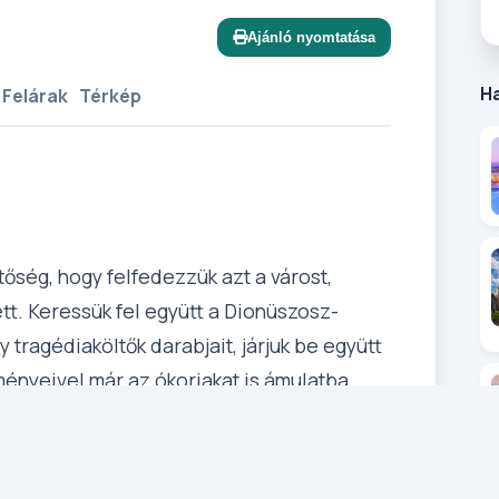
Ajánló nyomtatása
H
 Felárak
Térkép
tőség, hogy felfedezzük azt a várost,
t. Keressük fel együtt a Dionüszosz-
y tragédiaköltők darabjait, járjuk be együtt
ményeivel már az ókoriakat is ámulatba
ova nemcsak vásárolni, de politizálni is
rkedjünk a modernebb kori vonatkozásokkal
 tavernákban, és végül, hajózzunk együtt a