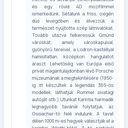
és egy rövid 4D mozifilmmel
ismerkedünk. Sétálunk a friss, oxigén
dús levegőben és élvezzük a
természet nyújtotta szép látnivalókat.
Tovább utazva felkeressük Gmünd
városkát, amely városkapuival,
gyönyörű tereivel, a Lodron-kastéllyal
hamisítatlan középkori hangulatot
áraszt. Lehetőség van Európa első
privát magántulajdonban lévő Porsche
múzeumának a megtekintésére (1950-
ig itt készültek a legendás 365-ös
modellek, láthatjuk Rommel sivatagi
autóját stb.) Utunkat Karintia harmadik
legnagyobb tavánál folytatjuk, az
Ossiacher-tó felé indulunk. A tavat
délen 1000 m-es hegyek választják el a
karintiai Wörthi-tótól. A tó partjáról