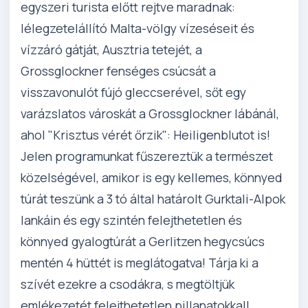
egyszeri turista előtt rejtve maradnak:
lélegzetelállító Malta-völgy vízeséseit és
vízzáró gátját, Ausztria tetejét, a
Grossglockner fenséges csúcsát a
visszavonulót fújó gleccserével, sőt egy
varázslatos városkát a Grossglockner lábánál,
ahol "Krisztus vérét őrzik": Heiligenblutot is!
Jelen programunkat fűszereztük a természet
közelségével, amikor is egy kellemes, könnyed
túrát teszünk a 3 tó által határolt Gurktali-Alpok
lankáin és egy szintén felejthetetlen és
könnyed gyalogtúrát a Gerlitzen hegycsúcs
mentén 4 hüttét is meglátogatva! Tárja ki a
szívét ezekre a csodákra, s megtöltjük
emlékezetét felejthetetlen pillanatokkal!