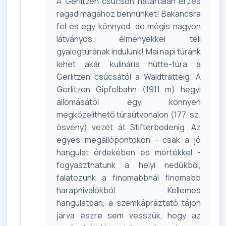
A Gerlitzen csúcson határtalan érzés
ragad magához bennünket! Bakancsra
fel és egy könnyed, de mégis nagyon
látványos, élményekkel teli
gyalogtúrának indulunk! Mai napi túránk
lehet akár kulináris hütte-túra a
Gerlitzen csúcsától a Waldtrattéig. A
Gerlitzen Gipfelbahn (1911 m) hegyi
állomásától egy könnyen
megközelíthető túraútvonalon (177. sz.
ösvény) vezet át Stifterbodenig. Az
egyes megállópontokon - csak a jó
hangulat érdekében és mértékkel -
fogyaszthatunk a helyi nedűkből,
falatozunk a finomabbnál finomabb
harapnivalókból. Kellemes
hangulatban, a szemkápráztató tájon
járva észre sem vesszük, hogy az