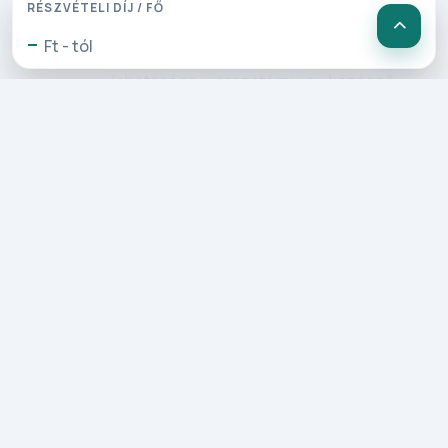
(1440 m) érkezünk. Ha mégsem venne
RÉSZVÉTELI DÍJ / FŐ
részt a „Gerlitzen 4 hütte” túrán, a
-
Ft - tól
Gerlitzen csúcsról felvonójeggyel lesz
lehetősége visszatérni a középső,
majd az alsó kiindulási ponton lévő
állomásszintekhez. Mindkét helyszínen
lehetőség van beülni egy csésze
kávéra és harapnivalót fogyasztani, az
Ossiacher-tó partján pedig kellemes
séta várja. A késő délutáni órákban
indulunk vissza szálláshelyünkre.
3. Nap: Grossglockner
panorámaút, könnyed túra a
Pasterce gleccserhez!
Ezen a reggelen a híres Grossglockner