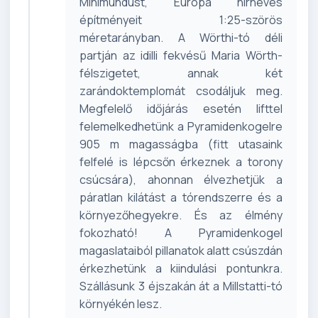
Minimundust, Európa hírneves
építményeit 1:25-szörös
méretarányban. A Wörthi-tó déli
partján az idilli fekvésű Maria Wörth-
félszigetet, annak két
zarándoktemplomát csodáljuk meg.
Megfelelő időjárás esetén lifttel
felemelkedhetünk a Pyramidenkogelre
905 m magasságba (fitt utasaink
felfelé is lépcsőn érkeznek a torony
csúcsára), ahonnan élvezhetjük a
páratlan kilátást a tórendszerre és a
környezőhegyekre. És az élmény
fokozható! A Pyramidenkogel
magaslataiból pillanatok alatt csúszdán
érkezhetünk a kiindulási pontunkra.
Szállásunk 3 éjszakán át a Millstatti-tó
környékén lesz.