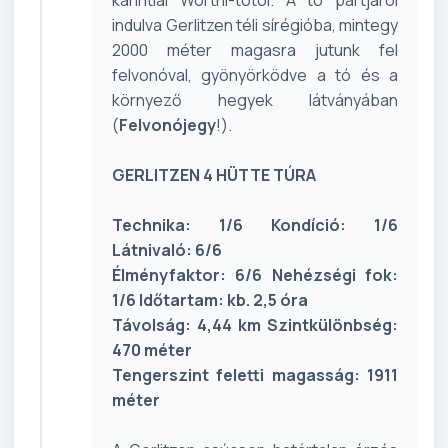
indulva Gerlitzen téli sírégióba, mintegy
2000 méter magasra jutunk fel
felvonóval, gyönyörködve a tó és a
környező hegyek látványában
(
Felvonójegy
!).
GERLITZEN 4 HÜTTE TÚRA
Technika: 1/6 Kondíció: 1/6
Látnivaló: 6/6
Élményfaktor: 6/6 Nehézségi fok:
1/6 Időtartam: kb. 2,5 óra
Távolság: 4,44 km Szintkülönbség:
470 méter
Tengerszint feletti magasság: 1911
méter