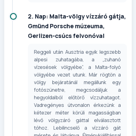
2. Nap: Malta-völgy vízzáró gátja,
Gmünd Porsche múzeuma,
Gerlizen-csúcs felvonóval
Reggeli után Ausztria egyik legszebb
alpesi zuhatagába, a „zuhanó
vízesések völgyébe”, a Malta-folyó
völgyébe vezet utunk. Már rögtön a
völgy bejáratánál megállunk egy
fotószünetre, megcsodáljuk a
hegyoldalból előtörő vízzuhatagot.
Vadregényes útvonalon érkezünk a
kétezer méter körüli magasságban
lévő völgyzáró gáttal elválasztott
tóhoz. Lebilincselő a vízzáró gát
mérete és látványa. Élménykiállítással