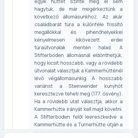
egyik hüttét szinte még el sem
hagytuk, de már megérkeztünk a
következő állomásunkhoz. Az akár
családbarát túra a különféle frissítő
megállókkal és pihenőhelyekkel
kényelmesen kikövezett erdei
túraútvonalak mentén halad. A
Stifterboden állomásnál eldönthetjük,
hogy kicsit hosszabb, vagy a rövidebb
útvonalat választjuk a Kammerhütténél
lévő végállomásunkig. A hosszabb
variánst a Steinwender kunyhót
keresztezve teheti meg (177. ösvény).
Ha a rövidebb utat választja, akkor a
Kammerhütte irányát kell majd követni.
A Stifterboden felől leereszkedve a
Kammerhütte és a Turnerhütte útján a
Sunn Alm / Kanzelbahn hegyi állomásra