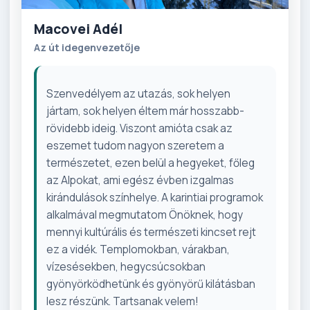
Macovei Adél
Az út idegenvezetője
Szenvedélyem az utazás, sok helyen
jártam, sok helyen éltem már hosszabb-
rövidebb ideig. Viszont amióta csak az
eszemet tudom nagyon szeretem a
természetet, ezen belül a hegyeket, főleg
az Alpokat, ami egész évben izgalmas
kirándulások színhelye. A karintiai programok
alkalmával megmutatom Önöknek, hogy
mennyi kultúrális és természeti kincset rejt
ez a vidék. Templomokban, várakban,
vízesésekben, hegycsúcsokban
gyönyörködhetünk és gyönyörű kilátásban
lesz részünk. Tartsanak velem!