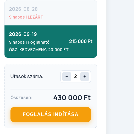
2026-08-28
9 napos | LEZÁRT
2026-09-19
215 000 Ft
9 napos | Foglalható
ŐSZI KEDVEZMÉNY: 20.000 FT
Utasok száma:
−
+
430 000
Ft
Összesen:
FOGLALÁS INDÍTÁSA