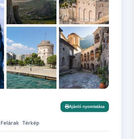
+12 további
Ajánló nyomtatása
 Felárak
Térkép