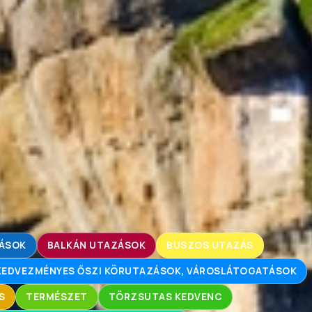
ZÁSOK
BALKÁN UTAZÁSOK
BUSZOS UTAZÁS
KEDVEZMÉNYES ŐSZI KÖRUTAZÁSOK, VÁROSLÁTOGATÁSOK
S
TERMÉSZET
TÖRZSUTAS KEDVENC