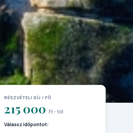
RÉSZVÉTELI DÍJ / FŐ
215 000
Ft - tól
Válassz időpontot: