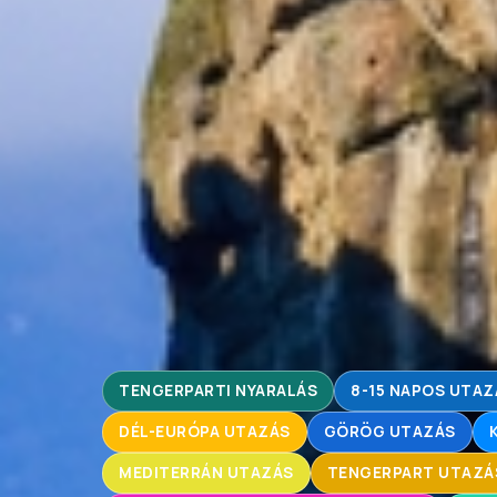
TENGERPARTI NYARALÁS
8-15 NAPOS UTA
DÉL-EURÓPA UTAZÁS
GÖRÖG UTAZÁS
MEDITERRÁN UTAZÁS
TENGERPART UTAZÁ