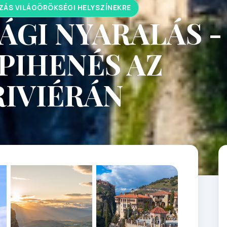
ZÁS VILÁGÖRÖKSÉGI HELYSZÍNEKRE
GI NYARALÁS -
PIHENÉS AZ
RIVIÉRÁN