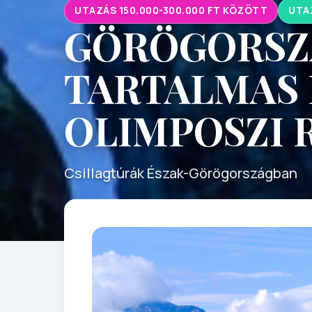
UTAZÁS 150.000-300.000 FT KÖZÖTT
UTA
GÖRÖGORSZÁ
TARTALMAS 
OLIMPOSZI 
Csillagtúrák Észak-Görögországban