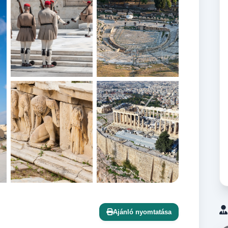
+12 további
Ajánló nyomtatása