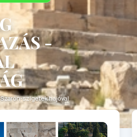
ÖG
ZÁS -
AL
ÁG
a Szarón-szigetek hajóval