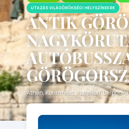
UTAZÁS VILÁGÖRÖKSÉGI HELYSZÍNEKRE
ANTIK GÖR
NAGYKÖRUTA
AUTÓBUSSZ
GÖRÖGORSZ
Athén, Korinthosz, Nafplion, Delphoi 