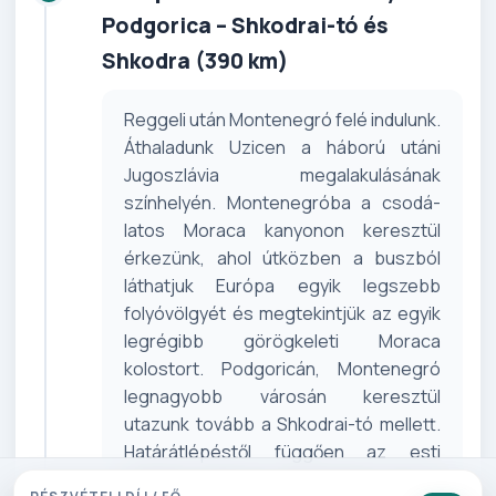
Podgorica – Shkodrai-tó és
Shkodra (390 km)
Reggeli után Montenegró felé indu­lunk.
Áthaladunk Uzicen a háború utáni
Jugoszlávia megalakulásának
színhelyén. Montenegróba a csodá­
latos Moraca kanyonon keresztül
érkezünk, ahol útközben a buszból
láthatjuk Európa egyik legszebb
folyóvölgyét és megtekintjük az egyik
legrégibb görögkeleti Moraca
kolostort. Podgoricán, Monteneg­ró
legnagyobb városán keresztül
utazunk tovább a Shkodrai-tó mel­lett.
Határátlépéstől függően az esti
órákban érkezünk Shkodrába ahol a