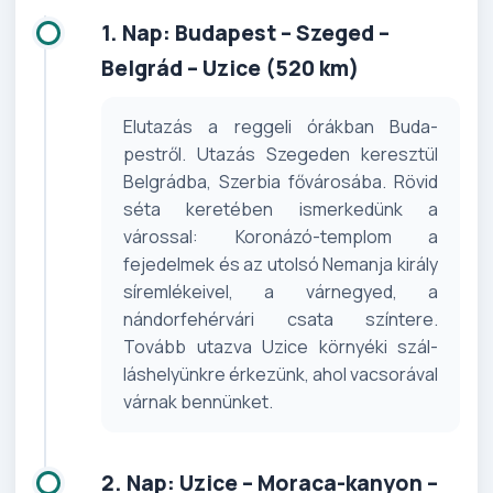
1. Nap: Budapest – Szeged –
Belgrád – Uzice (520 km)
Elutazás a reggeli órákban Buda­
pestről. Utazás Szegeden keresz­tül
Belgrádba, Szerbia fővárosába. Rövid
séta keretében ismerkedünk a
várossal: Koronázó-templom a
fejedelmek és az utolsó Nemanja király
síremlékeivel, a várnegyed, a
nándorfehérvári csata színtere.
Tovább utazva Uzice környéki szál­
láshelyünkre érkezünk, ahol vacso­rával
várnak bennünket.
2. Nap: Uzice – Moraca-kanyon –