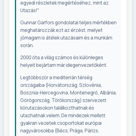
egyedi részletek megértéséhez, mint az
Utazás!"
Gunnar Garfors gondolatai teljes mértékben
meghatározzák ezt az érzést, melyet
jómagam is átélek utazásaim és a munkám
során.
2000 óta a világ számos és különleges
helyeit bejártam már idegenvezetőként.
Legtöbbször a mediterrán térség
országaiba (Horvátország, Szlovénia,
Bosznia-Hercegovina, Montenegró, Albánia,
Görögország, Törökország) szervezett
körutazásokon találkozthatnak és
utazhatnak velem. De mindezek mellett
gyakran vezetek csoportokat európai
nagyvárosokba (Bécs, Prága, Párizs,