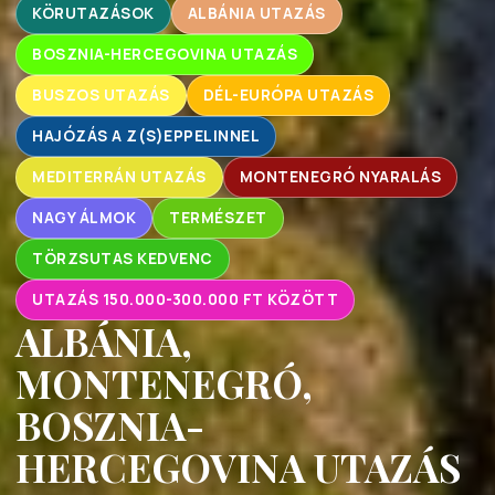
KÖRUTAZÁSOK
ALBÁNIA UTAZÁS
BOSZNIA-HERCEGOVINA UTAZÁS
BUSZOS UTAZÁS
DÉL-EURÓPA UTAZÁS
HAJÓZÁS A Z(S)EPPELINNEL
MEDITERRÁN UTAZÁS
MONTENEGRÓ NYARALÁS
NAGY ÁLMOK
TERMÉSZET
TÖRZSUTAS KEDVENC
UTAZÁS 150.000-300.000 FT KÖZÖTT
ALBÁNIA,
MONTENEGRÓ,
BOSZNIA-
HERCEGOVINA UTAZÁS