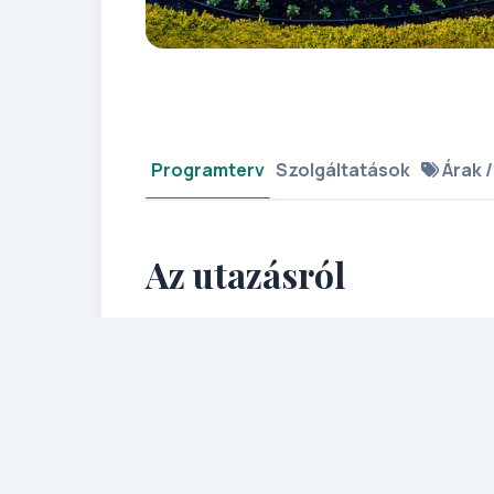
Programterv
Szolgáltatások
Árak /
Az utazásról
A tipizáló adventi programoknak 'fittye
magyarországi és osztrák oldalán oly
Eszterházy Miklós tervei alapján építet
majd ellátogatunk Rust adventi kisvár
örömöknek!