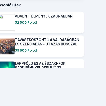
asonló utak
ADVENTI ÉLMÉNYEK ZÁGRÁBBAN
32 500 Ft-tól
TAVASZKÖSZÖNTŐ A VAJDASÁGBAN
ÉS SZERBIÁBAN - UTAZÁS BUSSZAL
39 900 Ft-tól
LAPPFÖLD ÉS AZ ÉSZAKI-FOK
SARKIFÉNNYEL REPÜLŐVEL -
FINNORSZÁG KÖRUTAZÁS
694 000 Ft-tól