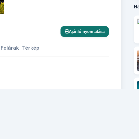
H
Ajánló nyomtatása
 Felárak
Térkép
t hányva oldalazunk' a Fertő-tó
an ékszerdobozok helyszínén, mint az
t fertődi kastély és a Fertő tavon hajózunk,
osába, ahol hódolhatunk az adventi