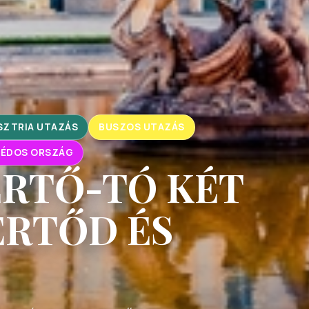
SZTRIA UTAZÁS
BUSZOS UTAZÁS
ÉDOS ORSZÁG
ERTŐ-TÓ KÉT
ERTŐD ÉS