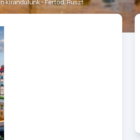
n kirándulunk - Fertőd, Ruszt