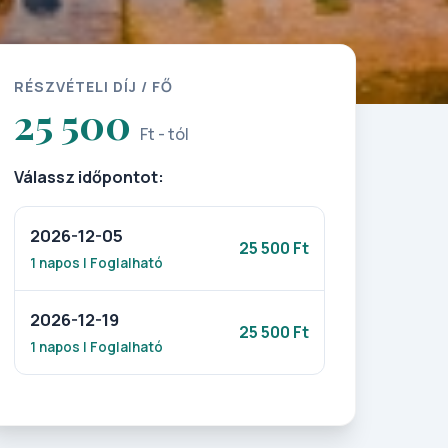
RÉSZVÉTELI DÍJ / FŐ
25 500
Ft - tól
Válassz időpontot:
2026-12-05
25 500 Ft
1 napos | Foglalható
2026-12-19
25 500 Ft
1 napos | Foglalható