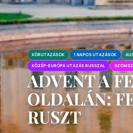
KÖRUTAZÁSOK
1 NAPOS UTAZÁSOK
AU
KÖZÉP-EURÓPA UTAZÁS BUSSZAL
SZOMSZ
ADVENT A F
OLDALÁN: F
RUSZT