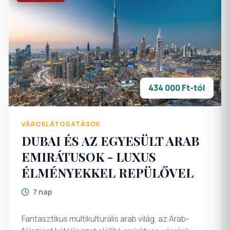
434 000 Ft-tól
VÁROSLÁTOGATÁSOK
DUBAI ÉS AZ EGYESÜLT ARAB
EMIRÁTUSOK - LUXUS
ÉLMÉNYEKKEL REPÜLŐVEL
7 nap
Fantasztikus multikulturális arab világ, az Arab-