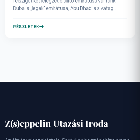
félsziget két lélegzet elállító emirátusa vár ránk:
Dubai a „legek” emirátusa, Abu Dhabi a sivatag
metropolisza zöldellő parkjaival lélegzetállóan luxus
látnivalóival élmények tárházát nyújtja a
RÉSZLETEK
látogatónak! Ikonikus helyszínek és sivatagi
kalandok és az elmúlt 50 év hihetetlen gyors
fejlődésén ámulunk! Programunk során sorra
vesszük a Facebookról és internetről már jól ismert
ikonikus látnivalókat és természetesen pihenésre is
jut időnk vízparton a kellemes melegben!
Z(s)eppelin Utazási Iroda