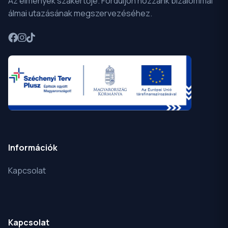
Az élmények szakértője. Forduljon hozzánk bizalommal
álmai utazásának megszervezéséhez.
Információk
Kapcsolat
Kapcsolat