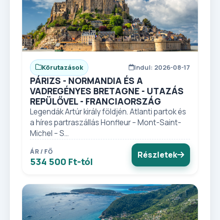
Körutazások
Indul: 2026-08-17
PÁRIZS - NORMANDIA ÉS A
VADREGÉNYES BRETAGNE - UTAZÁS
REPÜLŐVEL - FRANCIAORSZÁG
Legendák Artúr király földjén. Atlanti partok és
a híres partraszállás Honfleur – Mont-Saint-
Michel – S...
ÁR / FŐ
Részletek
534 500 Ft-tól