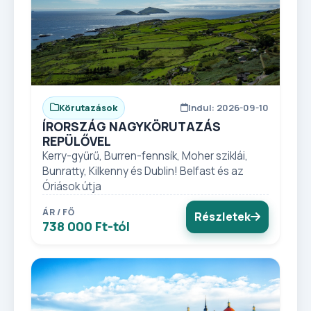
Körutazások
Indul: 2026-09-10
ÍRORSZÁG NAGYKÖRUTAZÁS
REPÜLŐVEL
Kerry-gyűrű, Burren-fennsík, Moher sziklái,
Bunratty, Kilkenny és Dublin! Belfast és az
Óriások útja
ÁR / FŐ
Részletek
738 000 Ft-tól