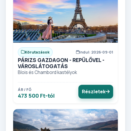
Körutazások
Indul: 2026-09-01
PÁRIZS GAZDAGON - REPÜLŐVEL -
VÁROSLÁTOGATÁS
Blois és Chambord kastélyok
ÁR / FŐ
Részletek
473 500 Ft-tól