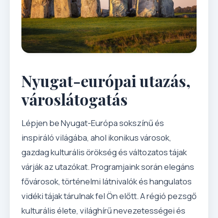
Nyugat-európai utazás,
városlátogatás
Lépjen be Nyugat-Európa sokszínű és
inspiráló világába, ahol ikonikus városok,
gazdag kulturális örökség és változatos tájak
várják az utazókat. Programjaink során elegáns
fővárosok, történelmi látnivalók és hangulatos
vidéki tájak tárulnak fel Ön előtt. A régió pezsgő
kulturális élete, világhírű nevezetességei és