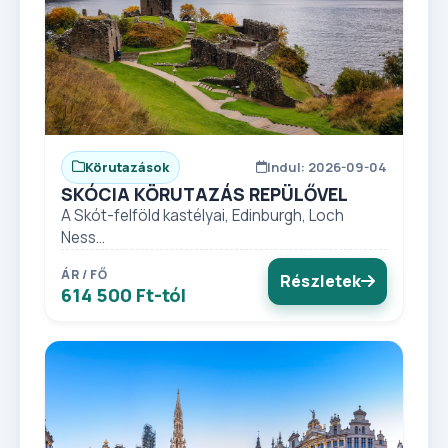
Körutazások
Indul: 2026-09-04
SKÓCIA KÖRUTAZÁS REPÜLŐVEL
A Skót-felföld kastélyai, Edinburgh, Loch
Ness...
ÁR / FŐ
Részletek
614 500 Ft-tól