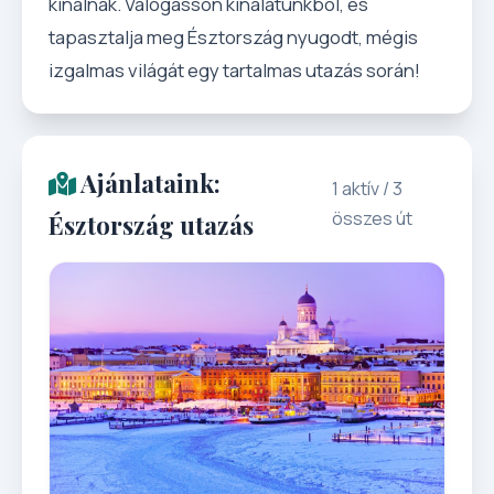
kínálnak. Válogasson kínálatunkból, és
tapasztalja meg Észtország nyugodt, mégis
izgalmas világát egy tartalmas utazás során!
Ajánlataink:
1 aktív / 3
összes út
Észtország utazás