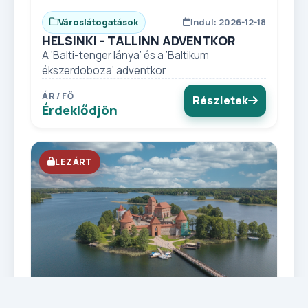
Városlátogatások
Indul: 2026-12-18
HELSINKI - TALLINN ADVENTKOR
A ’Balti-tenger lánya’ és a ’Baltikum
ékszerdoboza’ adventkor
ÁR / FŐ
Részletek
Érdeklődjön
LEZÁRT
Körutazások
LEZÁRT