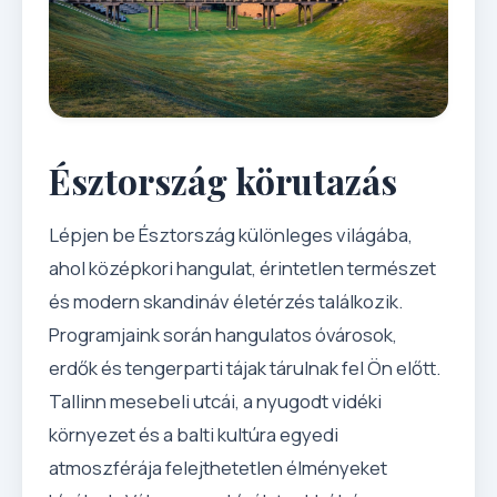
Észtország körutazás
Lépjen be Észtország különleges világába,
ahol középkori hangulat, érintetlen természet
és modern skandináv életérzés találkozik.
Programjaink során hangulatos óvárosok,
erdők és tengerparti tájak tárulnak fel Ön előtt.
Tallinn mesebeli utcái, a nyugodt vidéki
környezet és a balti kultúra egyedi
atmoszférája felejthetetlen élményeket