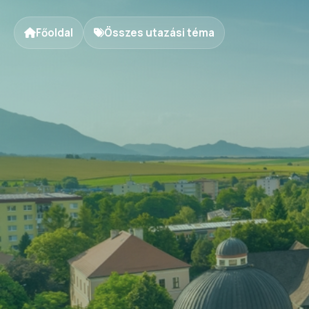
Főoldal
Összes utazási téma