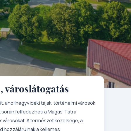
, városlátogatás
it, ahol hegyvidéki tájak, történelmi városok
k során felfedezheti a Magas-Tátra
isvárosokat. A természet közelsége, a
d hozzájárulnak a kellemes