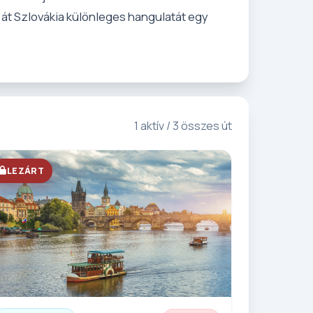
 át Szlovákia különleges hangulatát egy
1 aktív / 3 összes út
LEZÁRT