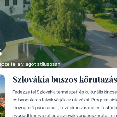
s
zze fel a világot stílusosan!
Szlovákia buszos körutazás
Fedezze fel Szlovákia természeti és kulturális kincse
és hangulatos falvak várják az utazókat. Programjain
lenyűgöző panorámáit, középkori várakat és festői k
nyugodt környezet és a szlovák vendégszeretet min