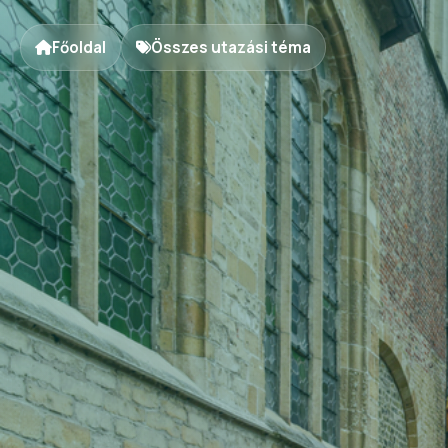
Főoldal
Összes utazási téma