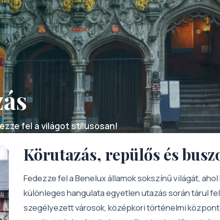
zás
zze fel a világot stílusosan!
Körutazás, repülős és busz
Fedezze fel a Benelux államok sokszínű világát, aho
különleges hangulata egyetlen utazás során tárul fel
szegélyezett városok, középkori történelmi központ