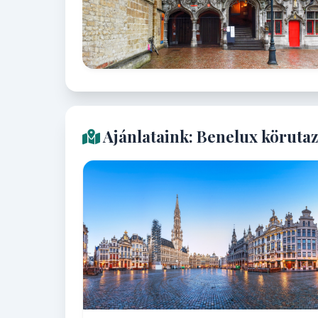
Ajánlataink: Benelux köruta