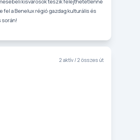
mesebeli kisvárosok teszik felejthetetlenné
 fel a Benelux régió gazdag kulturális és
 során!
2 aktív / 2 összes út