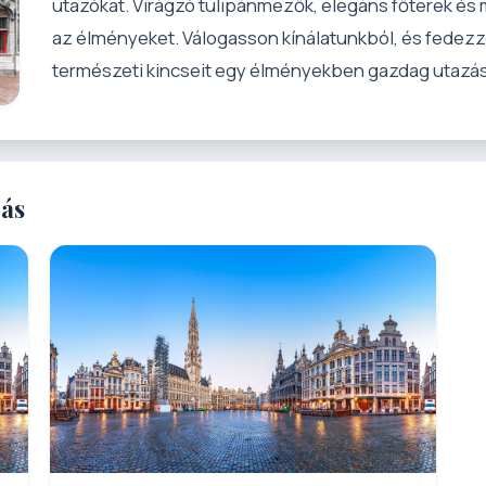
utazókat. Virágzó tulipánmezők, elegáns főterek és 
az élményeket. Válogasson kínálatunkból, és fedezze
természeti kincseit egy élményekben gazdag utazás
zás