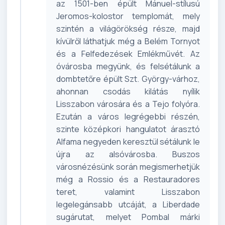
az 1501-ben épült Mánuel-stílusú
Jeromos-kolostor templomát, mely
szintén a világörökség része, majd
kívülről láthatjuk még a Belém Tornyot
és a Felfedezések Emlékművét. Az
óvárosba megyünk, és felsétálunk a
dombtetőre épült Szt. György-várhoz,
ahonnan csodás kilátás nyílik
Lisszabon városára és a Tejo folyóra.
Ezután a város legrégebbi részén,
szinte középkori hangulatot árasztó
Alfama negyeden keresztül sétálunk le
újra az alsóvárosba. Buszos
városnézésünk során megismerhetjük
még a Rossio és a Restauradores
teret, valamint Lisszabon
legelegánsabb utcáját, a Liberdade
sugárutat, melyet Pombal márki