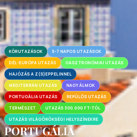
KÖRUTAZÁSOK
5-7 NAPOS UTAZÁSOK
DÉL-EURÓPA UTAZÁS
GASZTRONÓMIAI UTAZÁS
HAJÓZÁS A Z(S)EPPELINNEL
MEDITERRÁN UTAZÁS
NAGY ÁLMOK
PORTUGÁLIA UTAZÁS
REPÜLŐS UTAZÁS
TERMÉSZET
UTAZÁS 300.000 FT-TÓL
UTAZÁS VILÁGÖRÖKSÉGI HELYSZÍNEKRE
PORTUGÁLIA