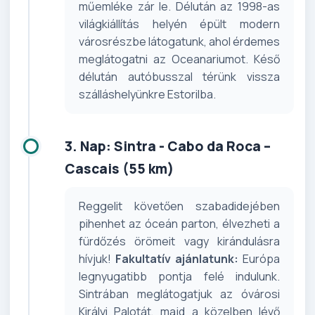
műemléke zár le. Délután az 1998-as
világkiállítás helyén épült modern
városrészbe látogatunk, ahol érdemes
meglátogatni az Oceanariumot. Késő
délután autóbusszal térünk vissza
szálláshelyünkre Estorilba.
3. Nap: Sintra - Cabo da Roca –
Cascais (55 km)
Reggelit követően szabadidejében
pihenhet az óceán parton, élvezheti a
fürdőzés örömeit vagy kirándulásra
hívjuk!
Fakultatív ajánlatunk:
Európa
legnyugatibb pontja felé indulunk.
Sintrában meglátogatjuk az óvárosi
Királyi Palotát, majd a közelben lévő