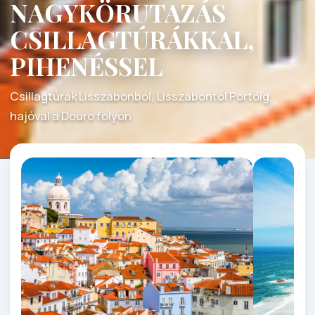
NAGYKÖRUTAZÁS
CSILLAGTÚRÁKKAL,
PIHENÉSSEL
Csillagtúrák Lisszabonból, Lisszabontól Portóig,
hajóval a Douro folyón