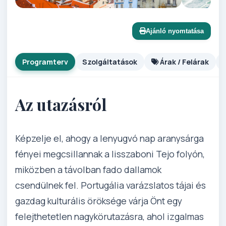
Ajánló nyomtatása
Programterv
Szolgáltatások
Árak / Felárak
Az utazásról
Képzelje el, ahogy a lenyugvó nap aranysárga
fényei megcsillannak a lisszaboni Tejo folyón,
miközben a távolban fado dallamok
csendülnek fel. Portugália varázslatos tájai és
gazdag kulturális öröksége várja Önt egy
felejthetetlen nagykörutazásra, ahol izgalmas