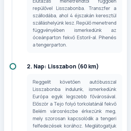
Elutazás menetrendtől függően
repülővel Lisszabonba. Transzfer a
szállodába, ahol 4 éjszakán keresztül
szálláshelyünk lesz. Repülő menetrend
függvényében ismerkedünk az
óceánparton fekvő Estoril-al. Pihenés
a tengerparton.
2. Nap: Lisszabon (60 km)
Reggelit követően autóbusszal
Lisszabonba indulunk, ismerkedünk
Európa egyik legszebb fővárosával.
Először a Tejo folyó torkolatánál fekvő
Belém városrészbe érkezünk meg,
mely szorosan kapcsolódik a tengeri
felfedezések korához. Meglátogatjuk