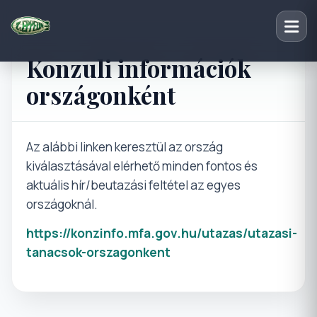
Konzuli információk
országonként
Az alábbi linken keresztül az ország
kiválasztásával elérhető minden fontos és
aktuális hír/beutazási feltétel az egyes
országoknál.
https://konzinfo.mfa.gov.hu/utazas/utazasi-
tanacsok-orszagonkent