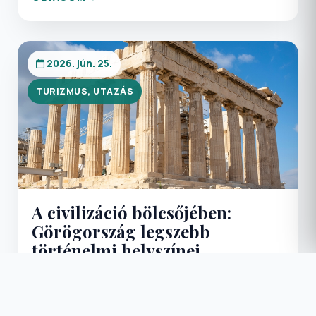
2026. jún. 25.
TURIZMUS, UTAZÁS
A civilizáció bölcsőjében:
Görögország legszebb
történelmi helyszínei
Görögország nem csupán egy úti cél; egy élő
történelemkönyv, ahol a mítoszok találkoznak a
jelennel, és a gasztronómiai élmények (mint a