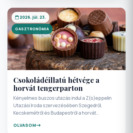
nyomait is felfedezhetjük itt.
2026. júl. 23.
GASZTRONÓMIA
Csokoládéillatú hétvége a
horvát tengerparton
Kényelmes buszos utazás indul a Z(s)eppelin
Utazási Iroda szervezésében Szegedről,
Kecskemétről és Budapestről a horvát
tengerpart legízletesebb téli eseményére!
OLVASOM
Olyan különleges kétnapos programot állítottunk