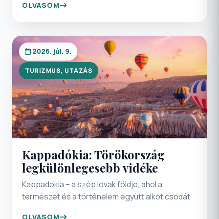
OLVASOM
hanem a zsebtolvajok is megjelennek. Legyen
szó egy hétvégi városlátogatásról vagy
hosszabb körutazásokról, néhány egyszerű
óvintézkedéssel jelentősen csökkenthető a
2026. júl. 9.
kellemetlen meglepetések esélye.
TURIZMUS, UTAZÁS
Kappadókia: Törökország
legkülönlegesebb vidéke
Kappadókia – a szép lovak földje, ahol a
természet és a történelem együtt alkot csodát
OLVASOM