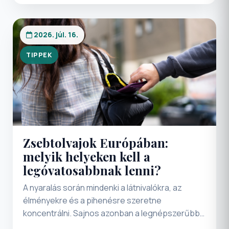
össze, amely tökéletesen ötvözi a történelmi
kastélyok romantikáját, a mediterrán
kikötővárosok hangulatát és az igazi
2026. júl. 16.
gasztronómia élményét. Egy felejthetetlen
romantikus hétvégi feltöltődésre vágyik?
TIPPEK
Tartson velünk a CSOKOLÁDÉFESZTIVÁL
OPATIJÁBAN utazásukon.
Zsebtolvajok Európában:
melyik helyeken kell a
legóvatosabbnak lenni?
A nyaralás során mindenki a látnivalókra, az
élményekre és a pihenésre szeretne
koncentrálni. Sajnos azonban a legnépszerűbb
turisztikai célpontokon nemcsak a turisták,