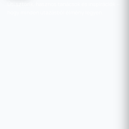
Úti sztorik, hasznos tanácsok és inspirációk –
hogy minden utazásból élmény legyen.