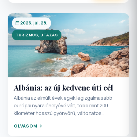
2026. júl. 28.
TURIZMUS, UTAZÁS
Albánia: az új kedvenc úti cél
Albánia az elmúlt évek egyik legizgalmasabb
európai nyaralóhelyévé vált, több mint 200
kilométer hosszú gyönyörű, változatos
tengerpartjával. Az ország valódi
OLVASOM
különlegessége mégis abban rejlik, hogy a
pihenés mellett több ezer év történelmének