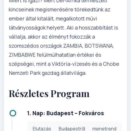
Miért is igazi? Mert Dél-Afrika természeti
kincseinek megismerésére törekedtünk az
ember által kitalált, megalkotott művi
látványosságok helyett. Aki a hosszabbítást is
vállalja, akkor az élményt fokozzák a
szomszédos országok ZAMBIA, BOTSWANA,
ZIMBABWE felülmúlhatatlan értékei és
szépségei, mint a Viktória-vízesés és a Chobe
Nemzeti Park gazdag állatvilága.
Részletes Program
1. Nap: Budapest – Fokváros
Elutazás Budapestről menetrend