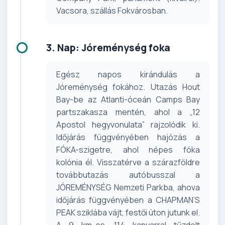
Vacsora, szállás Fokvárosban.
3. Nap: Jóreménység foka
Egész napos kirándulás a
Jóreménység fokához. Utazás Hout
Bay-be az Atlanti-óceán Camps Bay
partszakasza mentén, ahol a „12
Apostol hegyvonulata” rajzolódik ki.
Időjárás függvényében hajózás a
FÓKA-szigetre, ahol népes fóka
kolónia él. Visszatérve a szárazföldre
továbbutazás autóbusszal a
JÓREMÉNYSÉG Nemzeti Parkba, ahova
időjárás függvényében a CHAPMAN’S
PEAK sziklába vájt, festői úton jutunk el.
A 9 km-es, 114 kanyarral tűzdelt