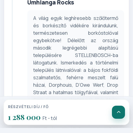
Umhlanga Rocks
A világ egyik leghíresebb szőlőtermő
és borkészítő vidékére kirándulunk,
természetesen borkóstolóval
egybekötve! Délelőtt az ország
második legrégebbi alapítású
településére STELLENBOSCH-ba
látogatunk. Ismerkedés a történelmi
település látnivalóival: a bájos fokföldi
szalmatetős, fehérre meszelt falú
házai, Dorphouis, D’Owe Werf, Drop
Straat a hatalmas tölgyfáival, valamint
Oom Samie se Winkel-nél (Dél-Afrika
legrégibb szatócsboltja), látogatás az
RÉSZVÉTELI DÍJ / FŐ
első telepesek életét bemutató
1 288 000
Ft - tól
múzeumban. Utazás a Paarl közelében
álló Taal emlékműhöz, amely a Dél-